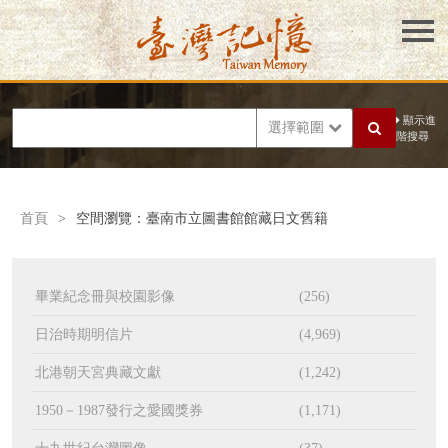
顯示進
選擇範圍
階搜尋
首頁
>
空間瀏覽：臺南市立圖書館館藏日文舊籍
畢業紀念冊與校園影像
(256)
日治時期明信片
(4,969)
北港朝天宮典藏文獻
(1,242)
1950－1987發行之愛國獎券
(1,171)