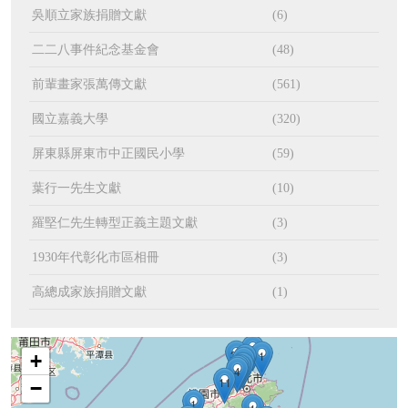
吳順立家族捐贈文獻
(6)
二二八事件紀念基金會
(48)
前輩畫家張萬傳文獻
(561)
國立嘉義大學
(320)
屏東縣屏東市中正國民小學
(59)
葉行一先生文獻
(10)
羅堅仁先生轉型正義主題文獻
(3)
1
1930年代彰化市區相冊
(3)
高總成家族捐贈文獻
(1)
2
31
1
+
3
1
1
1
1
97
4
11
−
1