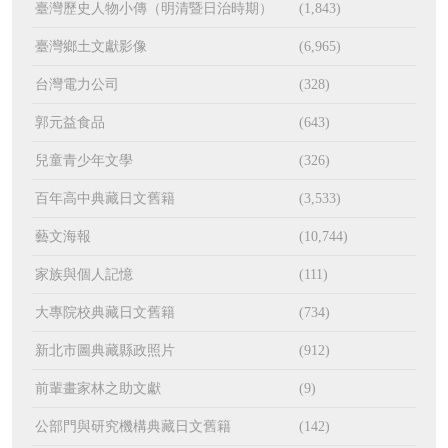
臺灣歷史人物小傳（明清暨日治時期）
(1,843)
臺灣鄉土文獻影像
(6,965)
台灣電力公司
(328)
郭元益食品
(643)
兒童青少年文學
(326)
百年高中典藏日文舊籍
(3,533)
藝文海報
(10,744)
家族與個人記憶
(111)
大專院校典藏日文舊籍
(734)
新北市圖典藏縣政照片
(912)
前輩畫家林之助文獻
(9)
公部門與研究機構典藏日文舊籍
(142)