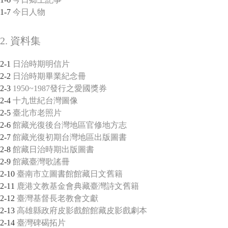
1-7
今日人物
2. 資料集
2-1
日治時期明信片
2-2
日治時期畢業紀念冊
2-3
1950~1987發行之愛國獎券
2-4
十九世紀台灣圖像
2-5
臺北市老照片
2-6
館藏光復後台灣地區官修地方志
2-7
館藏光復初期台灣地區出版圖書
2-8
館藏日治時期出版圖書
2-9
館藏臺灣歌謠冊
2-10
臺南市立圖書館館藏日文舊籍
2-11
鹿港文教基金會典藏臺灣詩文舊籍
2-12
臺灣基督長老教會文獻
2-13
高雄縣政府皮影戲館館藏皮影戲劇本
2-14
臺灣碑碣拓片