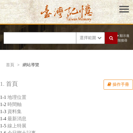
顯示進
選擇範圍
階搜尋
首頁
>
網站導覽
1. 首頁
操作手冊
1-1
地理位置
1-2
時間軸
1-3
資料集
1-4
最新消息
1-5
線上特展
1-6
今日鄉土記事