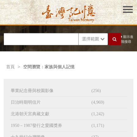
顯示進
選擇範圍
階搜尋
首頁
>
空間瀏覽：家族與個人記憶
畢業紀念冊與校園影像
(256)
日治時期明信片
(4,969)
北港朝天宮典藏文獻
(1,242)
1950－1987發行之愛國獎券
(1,171)