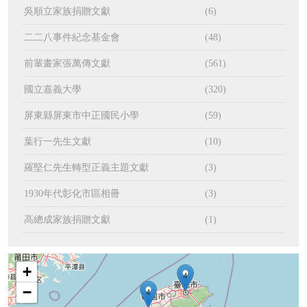
吳順立家族捐贈文獻
(6)
二二八事件紀念基金會
(48)
前輩畫家張萬傳文獻
(561)
國立嘉義大學
(320)
屏東縣屏東市中正國民小學
(59)
葉行一先生文獻
(10)
羅堅仁先生轉型正義主題文獻
(3)
1930年代彰化市區相冊
(3)
高總成家族捐贈文獻
(1)
+
4
−
4