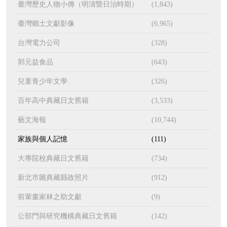
臺灣歷史人物小傳（明清暨日治時期）
(1,843)
臺灣鄉土文獻影像
(6,965)
台灣電力公司
(328)
郭元益食品
(643)
兒童青少年文學
(326)
百年高中典藏日文舊籍
(3,533)
藝文海報
(10,744)
家族與個人記憶
(111)
大專院校典藏日文舊籍
(734)
新北市圖典藏縣政照片
(912)
前輩畫家林之助文獻
(9)
公部門與研究機構典藏日文舊籍
(142)