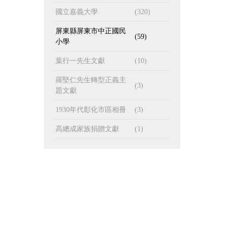
國立嘉義大學
(320)
屏東縣屏東市中正國民
(59)
小學
葉行一先生文獻
(10)
羅堅仁先生轉型正義主
(3)
題文獻
1930年代彰化市區相冊
(3)
高總成家族捐贈文獻
(1)