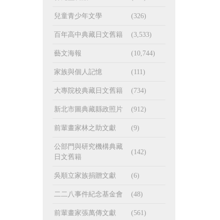
兒童青少年文學
(326)
百年高中典藏日文舊籍
(3,533)
藝文海報
(10,744)
家族與個人記憶
(111)
大專院校典藏日文舊籍
(734)
新北市圖典藏縣政照片
(912)
前輩畫家林之助文獻
(9)
公部門與研究機構典藏
(142)
日文舊籍
吳順立家族捐贈文獻
(6)
二二八事件紀念基金會
(48)
前輩畫家張萬傳文獻
(561)