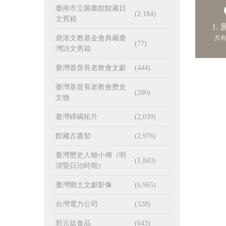
臺南市立圖書館館藏日
(2,184)
文舊籍
1.
共有
鹿港文教基金會典藏臺
(77)
灣詩文舊籍
臺灣基督長老教會文獻
(444)
臺灣基督長老教會歷史
(200)
文物
臺灣碑碣拓片
(2,039)
館藏古書契
(2,976)
臺灣歷史人物小傳（明
(1,843)
清暨日治時期）
臺灣鄉土文獻影像
(6,965)
台灣電力公司
(328)
郭元益食品
(643)