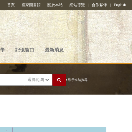
首頁
|
國家圖書館
|
關於本站
|
網站導覽
|
合作夥伴
|
English
學
記憶窗口
最新消息
選擇範圍
顯示進階搜尋