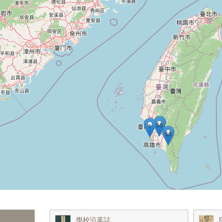
3
55
1
55
學校沿革誌