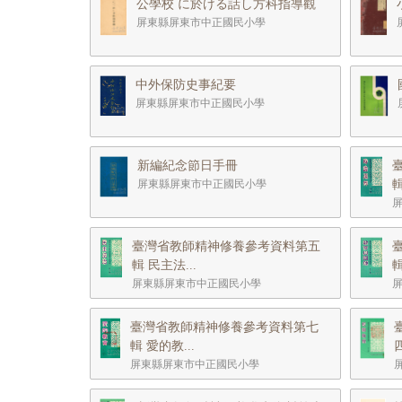
公學校 に於ける話し方科指導觀
屏東縣屏東市中正國民小學
中外保防史事紀要
屏東縣屏東市中正國民小學
新編紀念節日手冊
屏東縣屏東市中正國民小學
輯
臺灣省教師精神修養參考資料第五
輯 民主法...
輯
屏東縣屏東市中正國民小學
臺灣省教師精神修養參考資料第七
輯 愛的教...
屏東縣屏東市中正國民小學