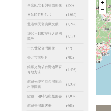
+
畢業紀念冊與校園影像
(256)
−
日治時期明信片
(4,969)
北港朝天宮典藏文獻
(1,242)
1950－1987發行之愛國
(1,171)
獎券
十九世紀台灣圖像
(37)
臺北市老照片
(782)
館藏光復後台灣地區官
(1,493)
修地方志
館藏光復初期台灣地區
(1,352)
出版圖書
館藏日治時期出版圖書
(1,002)
館藏臺灣歌謠冊
(666)