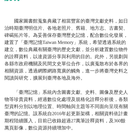
國家圖書館蒐集典藏了相當豐富的臺灣文獻史料，如日
治時期臺灣明信片、各地老照片、舊籍、地方志、古書契、
碑碣拓片等。為妥善保存臺灣歷史記憶，配合數位化發展，
建置了「臺灣記憶Taiwan Memory」系統，希望透過系統的
建立，數位典藏有關臺灣的歷史文獻，並分析建置數位物件
的詮釋資料，以達資源分享與利用的目的。此外，另規劃與
各縣市政府機關及民間文史單位合作，以廣蒐散布於各界的
相關資源，透過網際網路寬廣的觸角，進一步將臺灣史料之
閱讀與研究，擴展到臺灣各地及海外。
「臺灣記憶」系統內含圖書文獻、史料、圖像及歷史人
物等珍貴資料，經過數位化處理及規格化詮釋分析後，各類
型資料分別以地理位置、時間軸與主題等不同面向呈現有關
臺灣的記憶。該系統自2016年起更新架構，相關資料依計畫
期程陸續匯入，目前已收錄超過27萬筆詮釋資料，及360餘
萬頁影像，數位資源持續增加中。