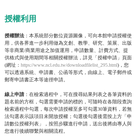
授權利用
授權辦法
：本系統部分數位資源圖像，可向本館申請授權使
用，供各界進一步利用做為文創、教學、研究、策展、出版
等非商業/商業用途之加值運用，申請數量、計費方式、提
供格式與使用期間等相關授權辦法，詳見「授權申請」頁面
(網址：
https://www.ncl.edu.tw/downloadfilelist_295.html
)，您
可以透過系統、申請書、公函等形式，由線上、電子郵件或
郵寄申請書正本等途徑申請。
線上申請
：在檢索過程中，可在搜尋結果列表之各筆資料的
題名前的方框，勾選需要申請的標的，可隨時在各階段查詢
檢索過程中勾選，每次申請授權至多可勾選30筆資料，若無
法勾選表示該項目未開放授權；勾選後勾選後需按上方「申
請數位授權列表」，按照步驟進行申請，送出後將由專人與
您進行後續聯繫與相關流程。