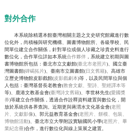
對外合作
本系統除精選本館臺灣相關主題之文史研究館藏進行數
位化外，尚積極與研究機構、圖書博物館所、各級學校、民
間單位建立合作關係，針對單位或個人珍藏之珍貴史料進行
數位化，合作單位詳如本系統
合作夥伴
，系統建立初期與圖
書博物館所包括：臺北市立文獻館(
臺北市老照片
)、國立臺
灣圖書館(
碑碣拓片
)、臺南市立圖書館(
日文舊籍
)、高雄市
立歷史博物館皮影戲館(
皮影戲劇本
)等，以及民間單位與個
人包括：臺灣基督長老教會(
教會文獻、聖詩、聖經譯本等
等)、鹿港文教基金會(
臺灣詩文舊籍
)、李世林先生(
愛國獎
券
)等建立合作關係，透過合作詮釋資料建置與數位化，開
放於系統供各界查詢。近期更與蔣渭水文化基金會(
老照
片、文獻影像
)、郭元益教育基金會(
老照片、餅模、包裝、
博物館活動
)、臺北市立大學附設實驗國民小學(
老照片、畢
業紀念冊
)合作，進行數位化與線上策展之建置。