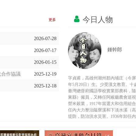
今日人物
更多
2026-07-28
鍾幹郎
2026-07-17
2026-01-15
化合作協議
2025-12-19
字貞甫，高雄州潮州郡內埔庄（今屏
年5月20日）生。少受漢文教育。十
2025-12-18
臺灣總督府國語學校實業部農科，隨
東縣）僱員，又轉任阿緱廳農會巡視
營米穀業，1917年當選大和信用組合
任內大力整治隘寮溪和下淡水溪（高
堤防，防治洪水災害。1936年卸
府評議會員。而他在任庄長前，曾任
會長、高雄州青果同業組合副組長、
取締役（董事）、高雄青果株式會社