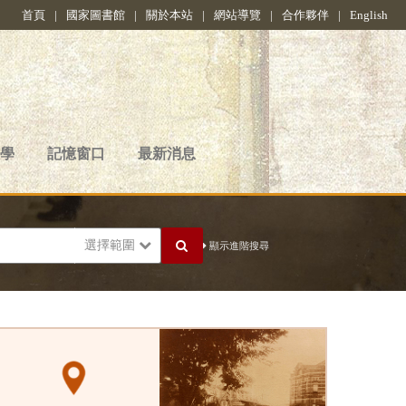
首頁
|
國家圖書館
|
關於本站
|
網站導覽
|
合作夥伴
|
English
學
記憶窗口
最新消息
選擇範圍
顯示進階搜尋