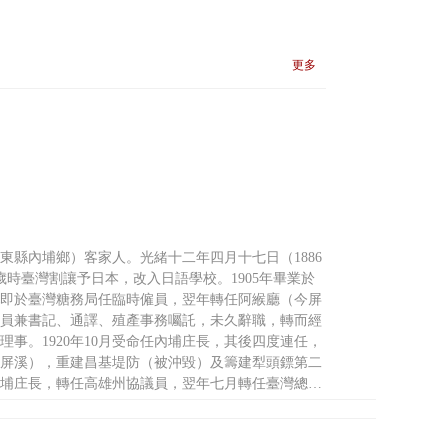
更多
東縣內埔鄉）客家人。光緒十二年四月十七日（1886
歲時臺灣割讓予日本，改入日語學校。1905年畢業於
即於臺灣糖務局任臨時僱員，翌年轉任阿緱廳（今屏
員兼書記、通譯、殖產事務囑託，未久辭職，轉而經
理事。1920年10月受命任內埔庄長，其後四度連任，
屏溪），重建昌基堤防（被沖毀）及籌建犁頭鏢第二
任內埔庄長，轉任高雄州協議員，翌年七月轉任臺灣總督
大和信用合作理事；任內埔庄長期間，兼任內埔青年
臺灣青果同業組合聯合會評議員、臺灣青果株式會社
成立，任監察役。光復後復任高雄市米穀部長。1969