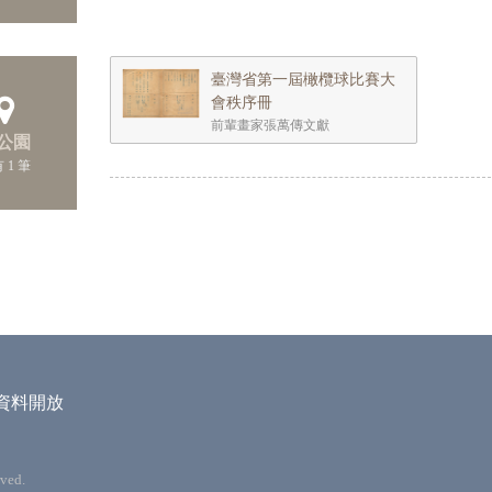
臺灣省第一屆橄欖球比賽大
會秩序冊
前輩畫家張萬傳文獻
 公園
 1 筆
資料開放
ved.