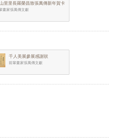
山里里長羅榮昌致張萬傳新年賀卡
輩畫家張萬傳文獻
千人美展參展感謝狀
前輩畫家張萬傳文獻