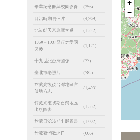
+
畢業紀念冊與校園影像
(256)
−
日治時期明信片
(4,969)
北港朝天宮典藏文獻
(1,242)
1950－1987發行之愛國
(1,171)
獎券
十九世紀台灣圖像
(37)
臺北市老照片
(782)
館藏光復後台灣地區官
(1,493)
修地方志
館藏光復初期台灣地區
(1,352)
出版圖書
館藏日治時期出版圖書
(1,002)
館藏臺灣歌謠冊
(666)