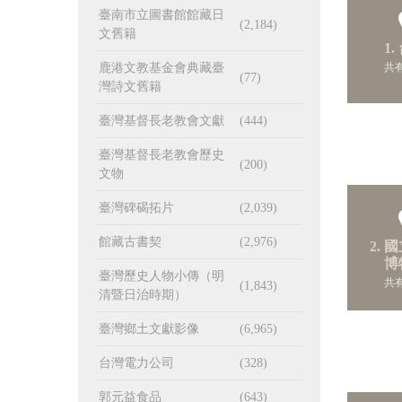
臺南市立圖書館館藏日
(2,184)
文舊籍
1.
共有
鹿港文教基金會典藏臺
(77)
灣詩文舊籍
臺灣基督長老教會文獻
(444)
臺灣基督長老教會歷史
(200)
文物
臺灣碑碣拓片
(2,039)
館藏古書契
(2,976)
2. 
博
臺灣歷史人物小傳（明
共有
(1,843)
清暨日治時期）
臺灣鄉土文獻影像
(6,965)
台灣電力公司
(328)
郭元益食品
(643)