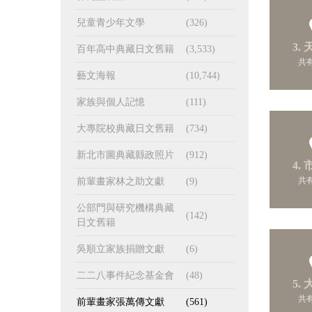
兒童青少年文學
(326)
3.
百年高中典藏日文舊籍
(3,533)
共有
藝文海報
(10,744)
家族與個人記憶
(111)
大專院校典藏日文舊籍
(734)
新北市圖典藏縣政照片
(912)
4.
共有
前輩畫家林之助文獻
(9)
公部門與研究機構典藏
(142)
日文舊籍
吳順立家族捐贈文獻
(6)
二二八事件紀念基金會
(48)
5.
共有
前輩畫家張萬傳文獻
(561)