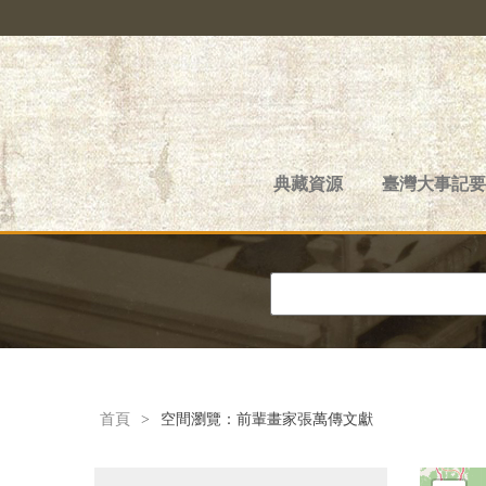
典藏資源
臺灣大事記要
首頁
>
空間瀏覽：前輩畫家張萬傳文獻