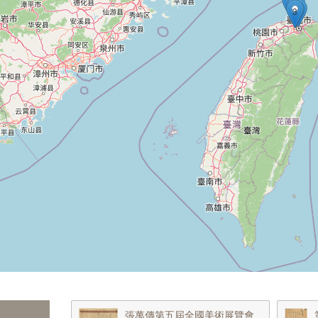
1
2
1
2
3
4
張萬傳第五屆全國美術展覽會