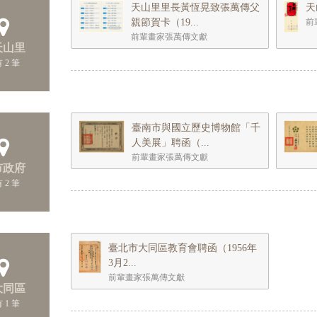
天山里里長黃恆晃致張萬傳父
天
親節賀卡（19...
前
前輩畫家張萬傳文獻
 天山里
 2 筆
臺南市與國立歷史博物館「千
人美展」聘函（...
前輩畫家張萬傳文獻
 市政府
 2 筆
臺北市大同區教育會聘函（1956年
3月2...
前輩畫家張萬傳文獻
 大同區
 1 筆