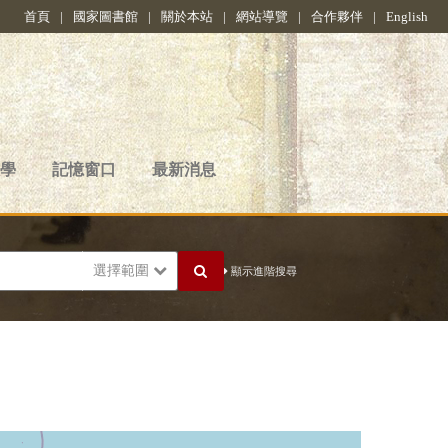
首頁
|
國家圖書館
|
關於本站
|
網站導覽
|
合作夥伴
|
English
學
記憶窗口
最新消息
選擇範圍
顯示進階搜尋