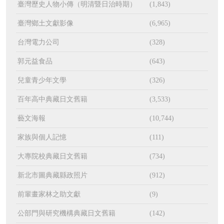
臺灣歷史人物小傳（明清暨日治時期）
(1,843)
臺灣鄉土文獻影像
(6,965)
台灣電力公司
(328)
郭元益食品
(643)
兒童青少年文學
(326)
百年高中典藏日文舊籍
(3,533)
藝文海報
(10,744)
家族與個人記憶
(111)
大專院校典藏日文舊籍
(734)
新北市圖典藏縣政照片
(912)
前輩畫家林之助文獻
(9)
公部門與研究機構典藏日文舊籍
(142)