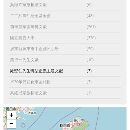
吳順立家族捐贈文獻
(6)
二二八事件紀念基金會
(48)
前輩畫家張萬傳文獻
(561)
國立嘉義大學
(320)
屏東縣屏東市中正國民小學
(59)
葉行一先生文獻
(10)
羅堅仁先生轉型正義主題文獻
(3)
1930年代彰化市區相冊
(3)
高總成家族捐贈文獻
(1)
+
−