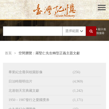
顯示進
選擇範圍
階搜尋
首頁
>
空間瀏覽：羅堅仁先生轉型正義主題文獻
畢業紀念冊與校園影像
(256)
日治時期明信片
(4,969)
北港朝天宮典藏文獻
(1,242)
1950－1987發行之愛國獎券
(1,171)