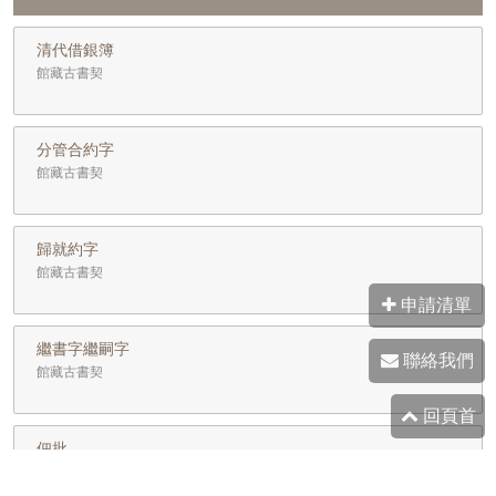
清代借銀簿
館藏古書契
分管合約字
館藏古書契
歸就約字
館藏古書契
申請清單
繼書字繼嗣字
聯絡我們
館藏古書契
回頁首
佃批
館藏古書契