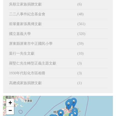
吳順立家族捐贈文獻
(6)
二二八事件紀念基金會
(48)
前輩畫家張萬傳文獻
(561)
國立嘉義大學
(320)
屏東縣屏東市中正國民小學
(59)
葉行一先生文獻
(10)
羅堅仁先生轉型正義主題文獻
(3)
1930年代彰化市區相冊
(3)
高總成家族捐贈文獻
(1)
+
8
17
2
−
4
4
1