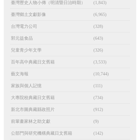
臺灣歷史人物小傳（明清暨日治時期）
(1,843)
臺灣鄉土文獻影像
(6,965)
台灣電力公司
(328)
郭元益食品
(643)
兒童青少年文學
(326)
百年高中典藏日文舊籍
(3,533)
藝文海報
(10,744)
家族與個人記憶
(111)
大專院校典藏日文舊籍
(734)
新北市圖典藏縣政照片
(912)
前輩畫家林之助文獻
(9)
公部門與研究機構典藏日文舊籍
(142)