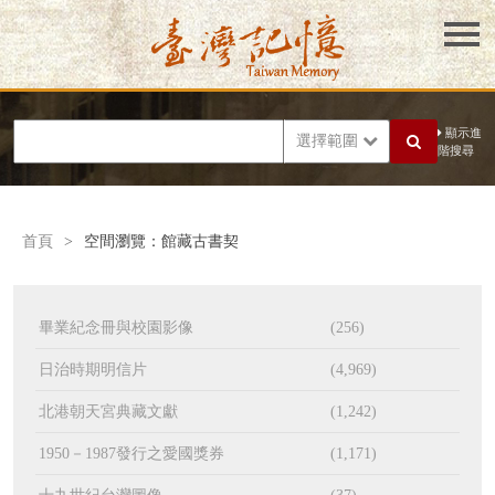
顯示進
選擇範圍
階搜尋
首頁
>
空間瀏覽：館藏古書契
畢業紀念冊與校園影像
(256)
日治時期明信片
(4,969)
北港朝天宮典藏文獻
(1,242)
1950－1987發行之愛國獎券
(1,171)