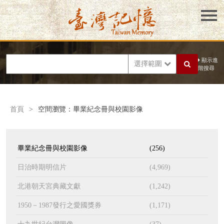
顯示進
選擇範圍
階搜尋
首頁
>
空間瀏覽：畢業紀念冊與校園影像
畢業紀念冊與校園影像
(256)
日治時期明信片
(4,969)
北港朝天宮典藏文獻
(1,242)
1950－1987發行之愛國獎券
(1,171)