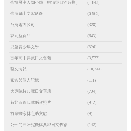
臺灣歷史人物小傳（明清暨日治時期）
(1,843)
臺灣鄉土文獻影像
(6,965)
台灣電力公司
(328)
郭元益食品
(643)
兒童青少年文學
(326)
百年高中典藏日文舊籍
(3,533)
藝文海報
(10,744)
家族與個人記憶
(111)
大專院校典藏日文舊籍
(734)
新北市圖典藏縣政照片
(912)
前輩畫家林之助文獻
(9)
公部門與研究機構典藏日文舊籍
(142)