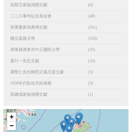
吳順立家族捐贈文獻
(6)
二二八事件紀念基金會
(48)
前輩畫家張萬傳文獻
(561)
國立嘉義大學
(320)
屏東縣屏東市中正國民小學
(59)
葉行一先生文獻
(10)
羅堅仁先生轉型正義主題文獻
(3)
1930年代彰化市區相冊
(3)
高總成家族捐贈文獻
(1)
+
4
1
32
2
−
61
1