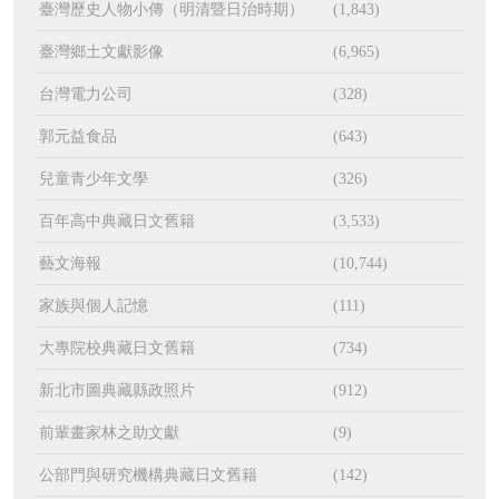
臺灣歷史人物小傳（明清暨日治時期）
(1,843)
臺灣鄉土文獻影像
(6,965)
台灣電力公司
(328)
郭元益食品
(643)
兒童青少年文學
(326)
百年高中典藏日文舊籍
(3,533)
藝文海報
(10,744)
家族與個人記憶
(111)
大專院校典藏日文舊籍
(734)
新北市圖典藏縣政照片
(912)
前輩畫家林之助文獻
(9)
公部門與研究機構典藏日文舊籍
(142)