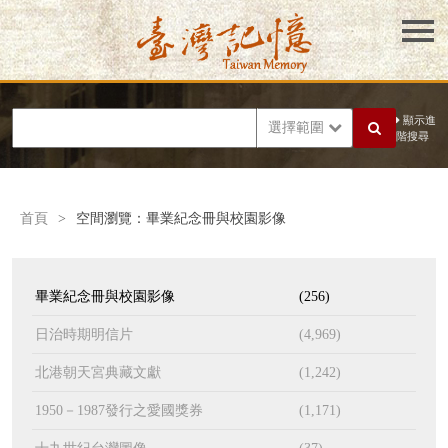
顯示進
選擇範圍
階搜尋
首頁
>
空間瀏覽：畢業紀念冊與校園影像
畢業紀念冊與校園影像
(256)
日治時期明信片
(4,969)
北港朝天宮典藏文獻
(1,242)
1950－1987發行之愛國獎券
(1,171)