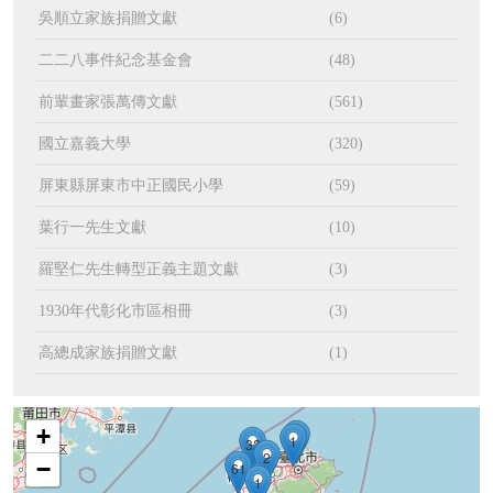
吳順立家族捐贈文獻
(6)
二二八事件紀念基金會
(48)
前輩畫家張萬傳文獻
(561)
國立嘉義大學
(320)
屏東縣屏東市中正國民小學
(59)
葉行一先生文獻
(10)
羅堅仁先生轉型正義主題文獻
(3)
1930年代彰化市區相冊
(3)
高總成家族捐贈文獻
(1)
+
4
1
32
2
−
61
1