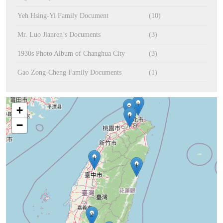
Yeh Hsing-Yi Family Document
(10)
Mr. Luo Jianren’s Documents
(3)
1930s Photo Album of Changhua City
(3)
Gao Zong-Cheng Family Documents
(1)
1
2
+
37
1
−
1
1
2