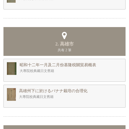
2. 高雄市
共有 2 筆
昭和十二年一月及二月份基隆税關貿易概表
大專院校典藏日文舊籍
高雄州下に於けるバナナ栽培の合理化
大專院校典藏日文舊籍