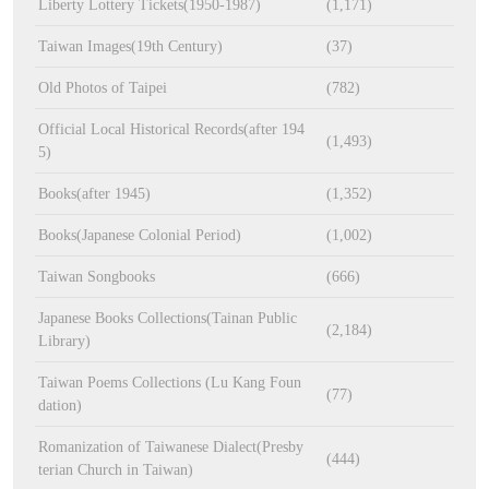
Liberty Lottery Tickets(1950-1987)
(1,171)
Taiwan Images(19th Century)
(37)
Old Photos of Taipei
(782)
Official Local Historical Records(after 194
(1,493)
5)
Books(after 1945)
(1,352)
Books(Japanese Colonial Period)
(1,002)
Taiwan Songbooks
(666)
Japanese Books Collections(Tainan Public
(2,184)
Library)
Taiwan Poems Collections (Lu Kang Foun
(77)
dation)
Romanization of Taiwanese Dialect(Presby
(444)
terian Church in Taiwan)