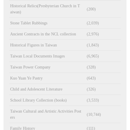
Historical Relics(Presbyterian Church in T
(200)
aiwan)
Stone Tablet Rubbings
(2,039)
Ancient Contracts in the NCL collection
(2,976)
Historical Figures in Taiwan
(1,843)
Taiwan Local Documents Images
(6,965)
Taiwan Power Company
(328)
Kuo Yuan Ye Pastry
(643)
Child and Adolescent Literature
(326)
School Library Collection (books)
(3,533)
Taiwan Cultural and Artistic Activities Post
(10,744)
ers
Family History
(111)