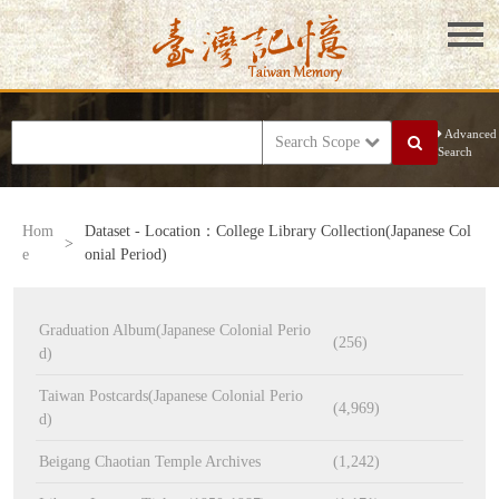
Advanced
Search Scope
Search
Hom
Dataset - Location：College Library Collection(Japanese Col
>
e
onial Period)
Graduation Album(Japanese Colonial Perio
(256)
d)
Taiwan Postcards(Japanese Colonial Perio
(4,969)
d)
Beigang Chaotian Temple Archives
(1,242)