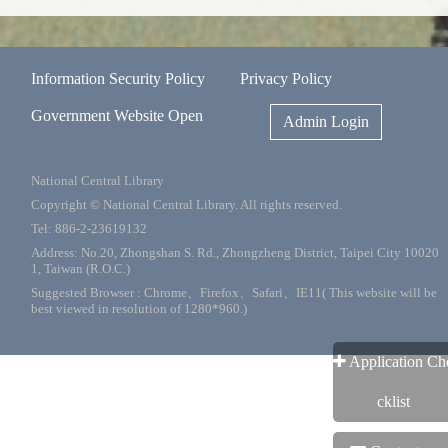
Information Security Policy
Privacy Policy
Government Website Open
Admin Login
National Central Library
Copyright © National Central Library. All rights reserved.
Tel: 886-2-23619132
Address: No.20, Zhongshan S. Rd., Zhongzheng District, Taipei City 10020
1, Taiwan (R.O.C.)
Suggested Browser : Chrome、Firefox、Safari、IE11( This website will be
best viewed in resolution of 1280*960.)
Application Ch
cklist