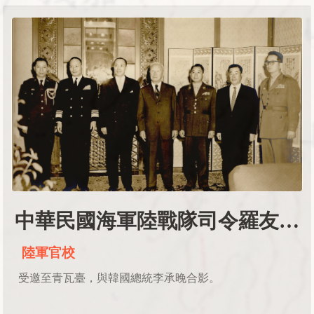
許多文藝界人士的支持，也使泰平出品的音樂作品增添
更多文學性。 陳運旺也在古倫美亞唱片公司發表了〈望
郎榮歸 〉，後在博友樂及泰平發表了數首作品，如〈月
下愁〉、〈愛的勝利〉、〈薄情郎〉、〈啼笑姻緣〉及
〈可憐烟花女〉等曲。儘管其作品不算多，但在台灣流
行歌發展史上仍有重要的影響。
中華民國海軍陸戰隊司令羅友倫將軍訪韓紀念
陸軍官校
受邀至青瓦臺，與韓國總統李承晚合影。