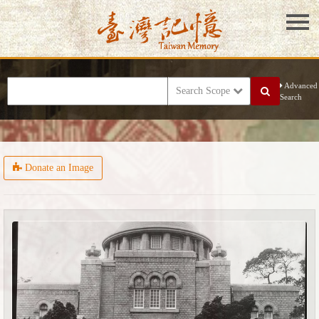
Advanced
Search Scope
Search
Donate an Image