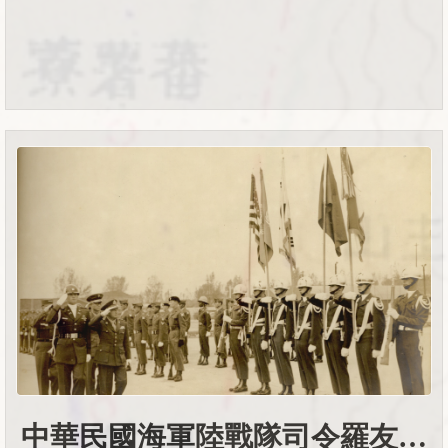
中華民國海軍陸戰隊司令羅友倫將軍訪韓紀念