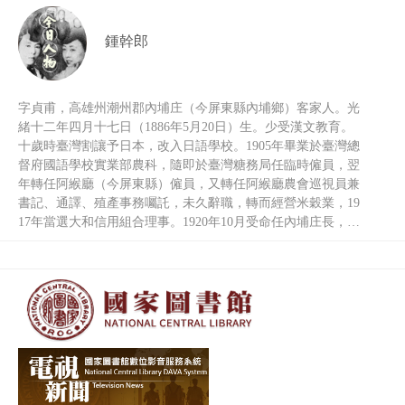
鍾幹郎
字貞甫，高雄州潮州郡內埔庄（今屏東縣內埔鄉）客家人。光
緒十二年四月十七日（1886年5月20日）生。少受漢文教育。
十歲時臺灣割讓予日本，改入日語學校。1905年畢業於臺灣總
督府國語學校實業部農科，隨即於臺灣糖務局任臨時僱員，翌
年轉任阿緱廳（今屏東縣）僱員，又轉任阿緱廳農會巡視員兼
書記、通譯、殖產事務囑託，未久辭職，轉而經營米穀業，19
17年當選大和信用組合理事。1920年10月受命任內埔庄長，其
後四度連任，任內大力整治隘寮溪和下淡水溪（高屏溪），重
建昌基堤防（被沖毀）及籌建犁頭鏢第二堤防，防治洪水災
害。1936年卸任內埔庄長，轉任高雄州協議員，翌年七月轉任
臺灣總督府評議會員。而他在任庄長前，曾任大和信用合作理
事；任內埔庄長期間，兼任內埔青年會長、高雄州青果同業組
合副組長、臺灣青果同業組合聯合會評議員、臺灣青果株式會
社取締役（董事）、高雄青果株式會社成立，任監察役。光復
後復任高雄市米穀部長。1969年去世，年八十四。當日本政府
大力推行皇民化運動，禁止民間奉祀祖先牌位，並欲拆毀各姓