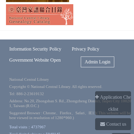
氏祠堂，六堆鄉民精神寄託之「忠義亭」，亦在拆毀之列，他
乃蒐集六堆鄉民忠義事蹟，以內埔公學校校長松崎仁三郎氏之
名，用日文撰成《嗚呼忠義亭》一書（臺北盛文堂，1935），
引起日人重視，六堆忠義亭乃幸得保存。（張子文）;1886—1
969;貞甫
Information Security Policy
Privacy Policy
Government Website Open
Admin Login
National Central Library
Copyright © National Central Library. All rights reserved.
Tel: 886-2-23619132
Application Che
Address: No.20, Zhongshan S. Rd., Zhongzheng District, Taipei City 10020
1, Taiwan (R.O.C.)
cklist
Suggested Browser : Chrome、Firefox、Safari、IE11( This website will be
best viewed in resolution of 1280*960.)
Contact us
Total visits：4737967