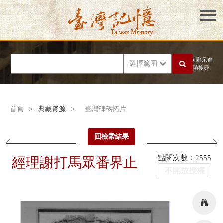
顯示進
選擇範圍
階搜尋
首頁
>
典藏資源
>
臺灣碑碣拓片
回檢索結果
點閱次數：2555
經理謝打馬眾番界止
不開放授權