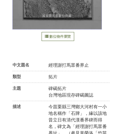
數位物件瀏覽
216.73.216.237
中文題名
經理謝打馬眾番界止
類型
拓片
主題
碑碣拓片
台灣地區現存碑碣圖誌
描述
今苗栗縣三灣鄉大河村有一小
地名稱作「石牌」，緣以該地
昔立日有清代漢番界碑而得
名，碑文為「經理謝打馬眾番
界址」。（參見黃榮洛「竹苗