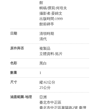
館
輯稿/撰寫:何培夫
攝影者:晏錦文
出版時間:1999
館前碑亭
日期
清領時期
清代
原件與否
複製品
立體資料-拓片
色彩
黑白
數量
1
尺寸
縱:62公分
25公分
涵蓋範圍-地理
亞洲
臺北市中正區
臺北市中正區襄陽路2號 臺灣