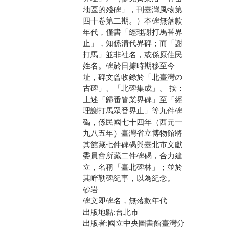
地區的殘碑」，刊臺灣風物第
四十卷第二期。）本碑無落款
年代，僅書「經理謝打馬番界
止」，知係清代界碑；而「謝
打馬」並非社名，或係原住民
姓名。碑於日據時期移至今
址，碑文曾收錄於「北臺灣の
古碑」、「北碑集成」。 按：
上述「歸番管業界碑」至「經
理謝打馬眾番界止」等九件碑
碣，係民國七十四年（西元一
九八五年）臺灣省立博物館將
其館藏七件碑碣與臺北市文獻
委員會所藏二件碑碣，合力建
立，名稱「臺北碑林」；並於
其畔勒碑紀事，以為紀念。
砂岩
碑文即碑名，無落款年代
出版地點:台北市
出版者:國立中央圖書館臺灣分