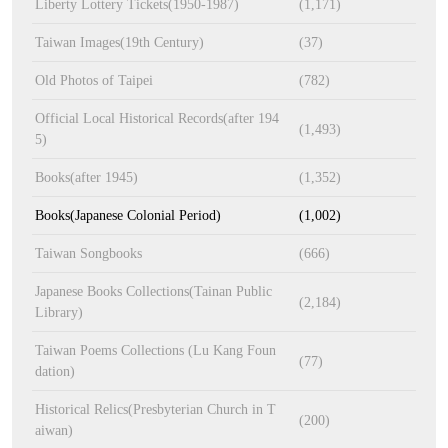
Liberty Lottery Tickets(1950-1987)
(1,171)
Taiwan Images(19th Century)
(37)
Old Photos of Taipei
(782)
Official Local Historical Records(after 194
(1,493)
5)
Books(after 1945)
(1,352)
Books(Japanese Colonial Period)
(1,002)
Taiwan Songbooks
(666)
Japanese Books Collections(Tainan Public
(2,184)
Library)
Taiwan Poems Collections (Lu Kang Foun
(77)
dation)
Historical Relics(Presbyterian Church in T
(200)
aiwan)