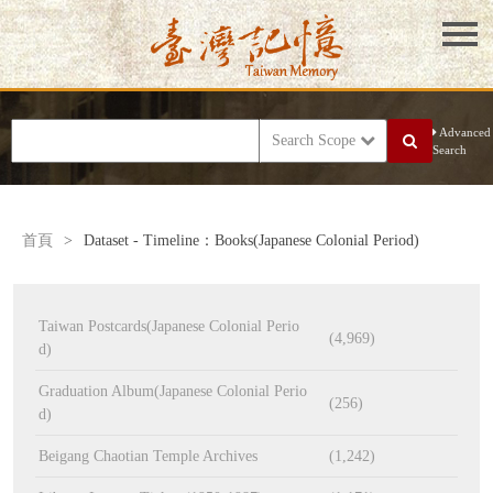
Advanced
Search Scope
Search
首頁
>
Dataset - Timeline：Books(Japanese Colonial Period)
Taiwan Postcards(Japanese Colonial Perio
(4,969)
d)
Graduation Album(Japanese Colonial Perio
(256)
d)
Beigang Chaotian Temple Archives
(1,242)