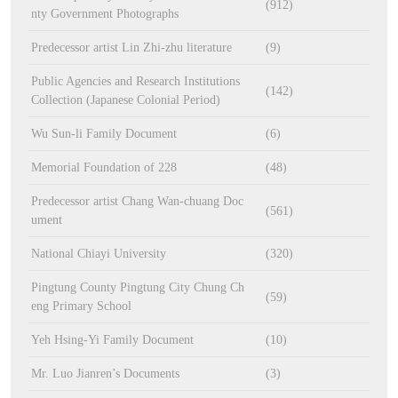
(912)
nty Government Photographs
Predecessor artist Lin Zhi-zhu literature
(9)
Public Agencies and Research Institutions
(142)
Collection (Japanese Colonial Period)
Wu Sun-li Family Document
(6)
Memorial Foundation of 228
(48)
Predecessor artist Chang Wan-chuang Doc
(561)
ument
National Chiayi University
(320)
Pingtung County Pingtung City Chung Ch
(59)
eng Primary School
Yeh Hsing-Yi Family Document
(10)
Mr. Luo Jianren’s Documents
(3)