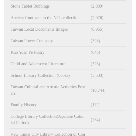
Stone Tablet Rubbings
(2,039)
Ancient Contracts in the NCL collection
(2,976)
Taiwan Local Documents Images
(6,965)
Taiwan Power Company
(328)
Kuo Yuan Ye Pastry
(643)
Child and Adolescent Literature
(326)
School Library Collection (books)
(3,533)
Taiwan Cultural and Artistic Activities Post
(10,744)
ers
Family History
(111)
College Library Collection(Japanese Colon
(734)
ial Period)
New Taipei City Library Collection of Cou