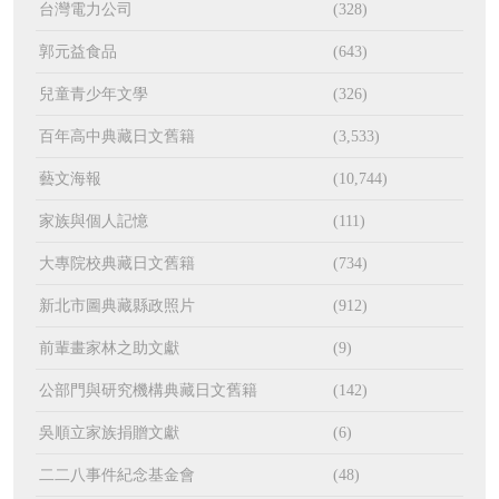
台灣電力公司
(328)
郭元益食品
(643)
兒童青少年文學
(326)
百年高中典藏日文舊籍
(3,533)
藝文海報
(10,744)
家族與個人記憶
(111)
大專院校典藏日文舊籍
(734)
新北市圖典藏縣政照片
(912)
前輩畫家林之助文獻
(9)
公部門與研究機構典藏日文舊籍
(142)
吳順立家族捐贈文獻
(6)
二二八事件紀念基金會
(48)