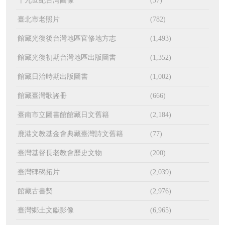
十九世紀台灣圖像
(37)
臺北市老照片
(782)
館藏光復後台灣地區官修地方志
(1,493)
館藏光復初期台灣地區出版圖書
(1,352)
館藏日治時期出版圖書
(1,002)
館藏臺灣歌謠冊
(666)
臺南市立圖書館館藏日文舊籍
(2,184)
鹿港文教基金會典藏臺灣詩文舊籍
(77)
臺灣基督長老教會歷史文物
(200)
臺灣碑碣拓片
(2,039)
館藏古書契
(2,976)
臺灣鄉土文獻影像
(6,965)