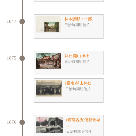
林本源邸ノ一部
1847
日治時期明信片
縣社 開山神社
1875
日治時期明信片
(臺南)開山神社
日治時期明信片
(臺南名所)億載金城
1876
...
日治時期明信片