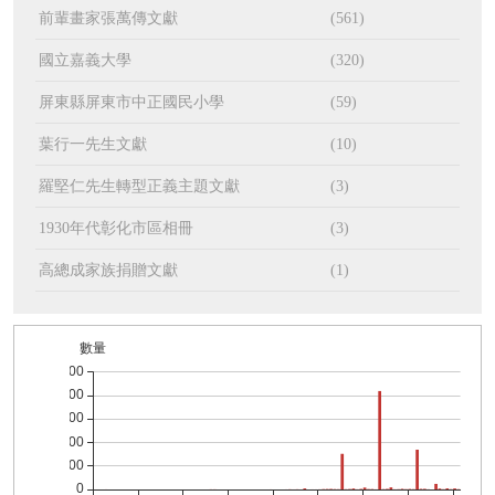
前輩畫家張萬傳文獻
(561)
國立嘉義大學
(320)
屏東縣屏東市中正國民小學
(59)
葉行一先生文獻
(10)
羅堅仁先生轉型正義主題文獻
(3)
1930年代彰化市區相冊
(3)
高總成家族捐贈文獻
(1)