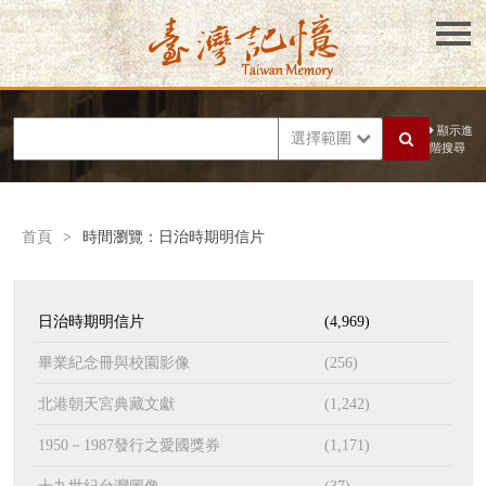
顯示進
選擇範圍
階搜尋
首頁
>
時間瀏覽：日治時期明信片
日治時期明信片
(4,969)
畢業紀念冊與校園影像
(256)
北港朝天宮典藏文獻
(1,242)
1950－1987發行之愛國獎券
(1,171)