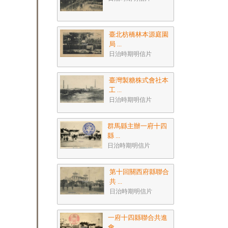
臺北枋橋林本源庭園
局 ...
日治時期明信片
臺灣製糖株式會社本
工 ...
日治時期明信片
群馬縣主辦一府十四
縣 ...
日治時期明信片
第十回關西府縣聯合
共 ...
日治時期明信片
一府十四縣聯合共進
會 ...