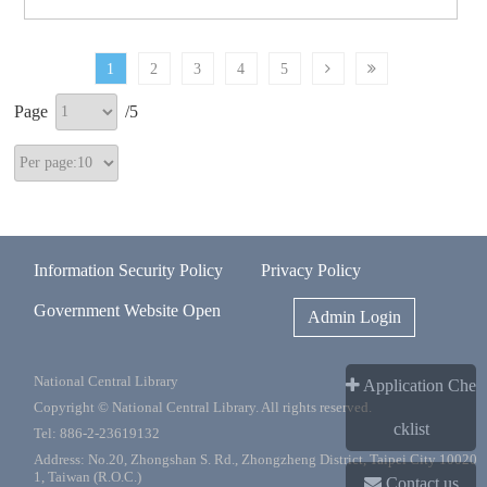
1
2
3
4
5
Page
/
5
Information Security Policy
Privacy Policy
Government Website Open
Admin Login
National Central Library
Application Che
Copyright © National Central Library. All rights reserved.
cklist
Tel: 886-2-23619132
Address: No.20, Zhongshan S. Rd., Zhongzheng District, Taipei City 10020
1, Taiwan (R.O.C.)
Contact us