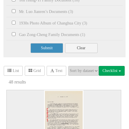
Yeh Hsing-Yi Family Document (10)
Mr. Luo Jianren’s Documents (3)
1930s Photo Album of Changhua City (3)
Gao Zong-Cheng Family Documents (1)
Submit
Clear
Checklist
List
Grid
Text
48
results