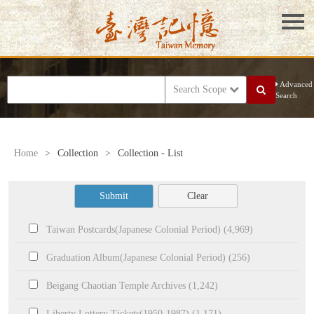
Advanced
Search Scope
Search
Home
>
Collection
>
Collection - List
Submit
Clear
Taiwan Postcards(Japanese Colonial Period) (4,969)
Graduation Album(Japanese Colonial Period) (256)
Beigang Chaotian Temple Archives (1,242)
Liberty Lottery Tickets(1950-1987) (1,171)