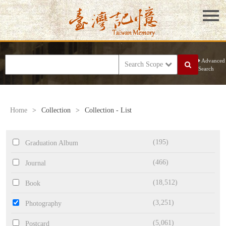
Advanced
Search Scope
Search
Home
>
Collection
>
Collection - List
(195)
Graduation Album
(466)
Journal
(18,512)
Book
(3,251)
Photography
(5,061)
Postcard