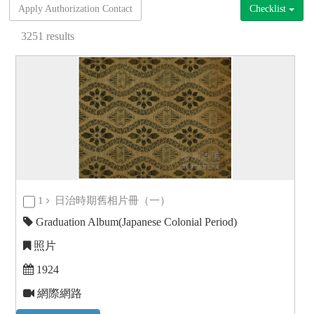
Apply Authorization Contact
Checklist
3251
results
1
日治時期舊相片冊（一）
Graduation Album(Japanese Colonial Period)
照片
1924
網際網路