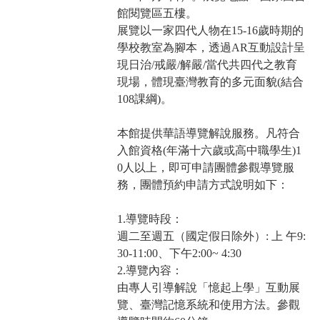
館閱覽區五樓。
展覽以一家四代人物在15-16歲時期的
學校教室為腳本，透過AR互動設計呈
現日治/戒嚴/解嚴/當代共四代之教育
現場，體現臺灣教育的多元面貌(結合
108課綱)。
本館提供華語導覽解說服務。凡符合
入館資格(年滿十六歲或高中職學生)1
0人以上，即可申請團體參觀導覽服
務，團體預約申請方式說明如下：
1.導覽時段：
週二至週五（國定假日除外）: 上 午9:
30-11:00、下午2:00~ 4:30
2.導覽內容：
由專人引導解說「憶起上學」互動展
覽、臺灣記憶系統和使用方法。參觀