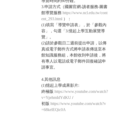
導覽時間約60分鐘。
3.申請方式（國圖官網-讀者服務-圖書
館導覽服務
https://www.ncl.edu.tw/cont
ent_293.html
）：
(1)填寫「導覽申請表」，於「參觀內
容」，勾選「3.憶起上學互動展覽導
覽」。
(2)請於參觀日二週前提出申請，以傳
真或電子郵件方式將申請表傳送至本
館知識服務組，本館收到申請後，將
有專人以電話或電子郵件回復確認申
請事宜。
4.其他訊息
(1)憶起上學成果影片:
終極版
https://www.youtube.com/watch?
v=YprhmIdYdKU
/
初版
https://www.youtube.com/watch?v
=68kelEQic0A