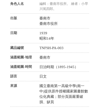
角色人名
編輯：臺南市役所。 繪者：小早
川篤四郎。
出版
臺南市
臺南市役所
日期
1939
昭和14年
藏品編號
TNFSH-PA-003
涵蓋範圍-地理
臺南市
涵蓋範圍-時間
日治時期（1895-1945）
語言
日文
來源
國立臺南第一高級中學(南一
中)提供原件授權國家圖書館數
位化典藏；部分頁面嚴重破
損、缺頁