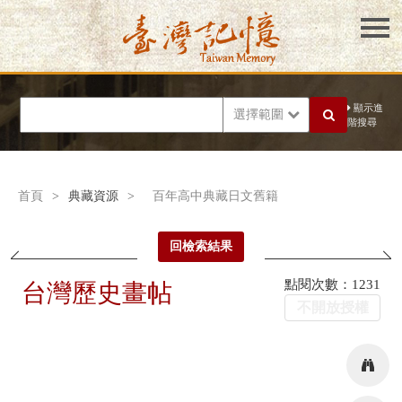
顯示進
選擇範圍
階搜尋
首頁
>
典藏資源
>
百年高中典藏日文舊籍
回檢索結果
點閱次數：1231
台灣歷史畫帖
不開放授權