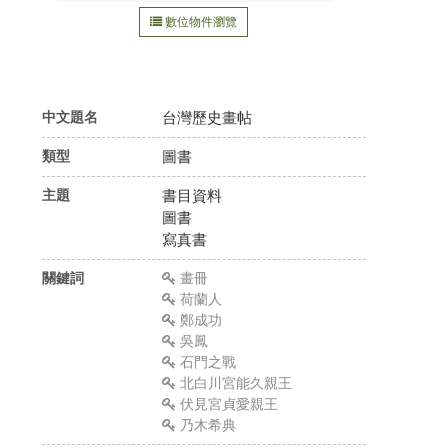
數位物件瀏覽
Loading WEBGL 3D ...
216.73.217.6
中文題名
台灣歷史畫帖
類型
圖書
主題
書目資料
圖書
寫真書
關鍵詞
畫冊
荷蘭人
鄭成功
吳鳳
石門之戰
北白川宮能久親王
伏見宮貞愛親王
乃木希典