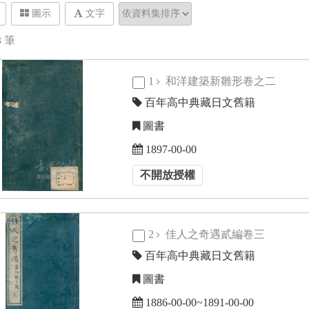
圖示
文字
3
筆
1
和洋建築新雛形卷之二
百年高中典藏日文舊籍
圖書
1897-00-00
不開放授權
2
佳人之奇遇貳編卷三
百年高中典藏日文舊籍
圖書
1886-00-00~1891-00-00