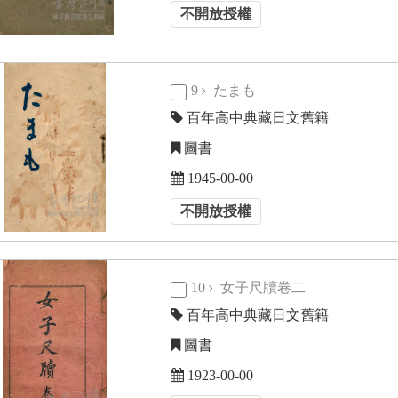
不開放授權
9
たまも
百年高中典藏日文舊籍
圖書
1945-00-00
不開放授權
10
女子尺牘卷二
百年高中典藏日文舊籍
圖書
1923-00-00