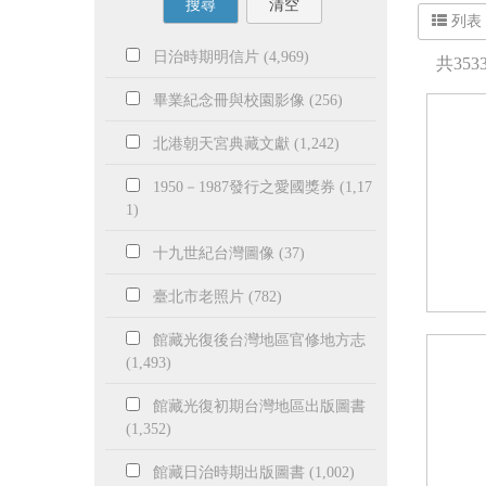
搜尋
清空
列表
日治時期明信片 (4,969)
共
353
畢業紀念冊與校園影像 (256)
北港朝天宮典藏文獻 (1,242)
1950－1987發行之愛國獎券 (1,17
1)
十九世紀台灣圖像 (37)
臺北市老照片 (782)
館藏光復後台灣地區官修地方志
(1,493)
館藏光復初期台灣地區出版圖書
(1,352)
館藏日治時期出版圖書 (1,002)