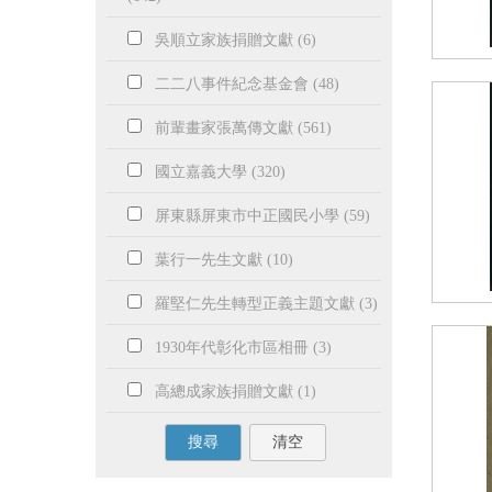
吳順立家族捐贈文獻 (6)
二二八事件紀念基金會 (48)
前輩畫家張萬傳文獻 (561)
國立嘉義大學 (320)
屏東縣屏東市中正國民小學 (59)
葉行一先生文獻 (10)
羅堅仁先生轉型正義主題文獻 (3)
1930年代彰化市區相冊 (3)
高總成家族捐贈文獻 (1)
搜尋
清空