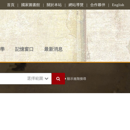
首頁
|
國家圖書館
|
關於本站
|
網站導覽
|
合作夥伴
|
English
學
記憶窗口
最新消息
選擇範圍
顯示進階搜尋