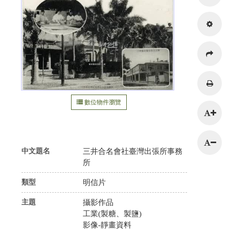
數位物件瀏覽
216.73.216.19
中文題名
三井合名會社臺灣出張所事務
所
類型
明信片
主題
攝影作品
工業(製糖、製鹽)
影像-靜畫資料