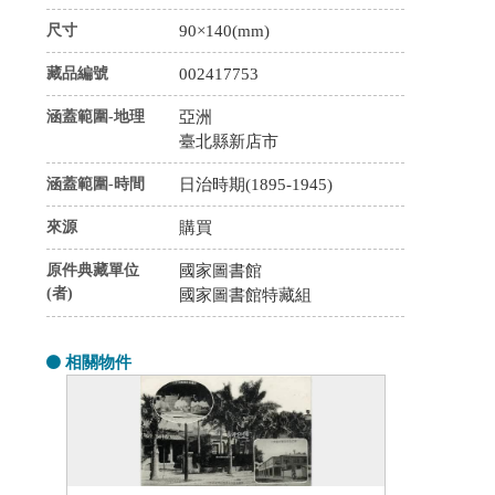
尺寸
90×140(mm)
藏品編號
002417753
涵蓋範圍-地理
亞洲
臺北縣新店市
涵蓋範圍-時間
日治時期(1895-1945)
來源
購買
原件典藏單位
國家圖書館
(者)
國家圖書館特藏組
相關物件