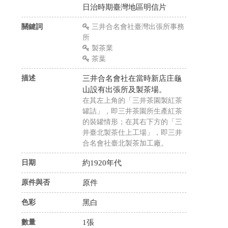
日治時期臺灣地區明信片
關鍵詞
三井合名會社臺灣出張所事務
所
製茶業
茶葉
描述
三井合名會社在當時新店庄龜
山設有出張所及製茶場。
在其左上角的「三井茶園製紅茶
罐詰」，即三井茶園所生產紅茶
的裝罐情形；在其右下方的「三
井臺北製茶仕上工場」，即三井
合名會社臺北製茶加工廠。
日期
約1920年代
原件與否
原件
色彩
黑白
數量
1張