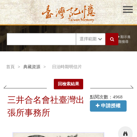
顯示進
選擇範圍
階搜尋
首頁
>
典藏資源
>
日治時期明信片
回檢索結果
點閱次數：4968
三井合名會社臺灣出
申請授權
張所事務所