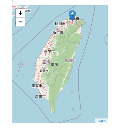
+
1
−
Leaflet