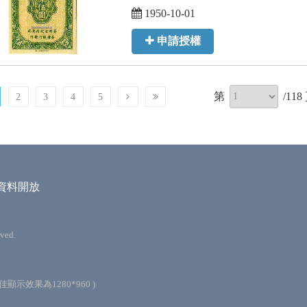
1950-10-01
申請授權
第
/
118
2
3
4
5
資料開放
ved.
最佳顯示效果為1280*960 )