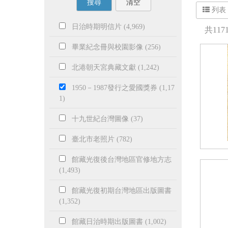
搜尋
清空
列表
日治時期明信片 (4,969)
共
117
畢業紀念冊與校園影像 (256)
北港朝天宮典藏文獻 (1,242)
1950－1987發行之愛國獎券 (1,17
1)
十九世紀台灣圖像 (37)
臺北市老照片 (782)
館藏光復後台灣地區官修地方志
(1,493)
館藏光復初期台灣地區出版圖書
(1,352)
館藏日治時期出版圖書 (1,002)