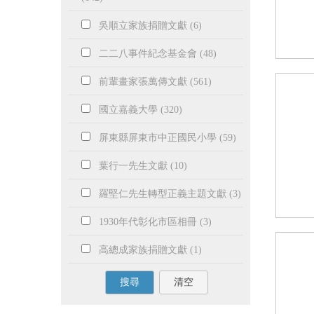
吳順立家族捐贈文獻 (6)
二二八事件紀念基金會 (48)
前輩畫家張萬傳文獻 (561)
國立嘉義大學 (320)
屏東縣屏東市中正國民小學 (59)
葉行一先生文獻 (10)
羅堅仁先生轉型正義主題文獻 (3)
1930年代彰化市區相冊 (3)
高總成家族捐贈文獻 (1)
搜尋
清空