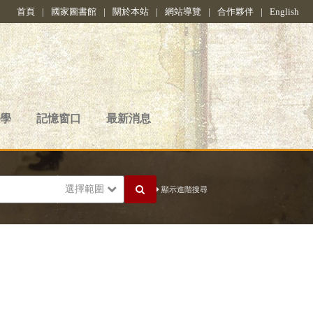
首頁
|
國家圖書館
|
關於本站
|
網站導覽
|
合作夥伴
|
English
學
記憶窗口
最新消息
選擇範圍
顯示進階搜尋