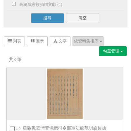
高總成家族捐贈文獻 (1)
搜尋
清空
列表
圖示
文字
勾選管理
共
3
筆
1
羅致致臺灣警備總司令部軍法處范明處長函