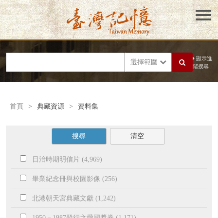
顯示進
選擇範圍
階搜尋
首頁
>
典藏資源
>
資料集
搜尋
清空
日治時期明信片 (4,969)
畢業紀念冊與校園影像 (256)
北港朝天宮典藏文獻 (1,242)
1950－1987發行之愛國獎券 (1,171)