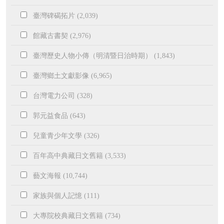
臺灣碑碣拓片 (2,039)
館藏古書契 (2,976)
臺灣歷史人物小傳（明清暨日治時期） (1,843)
臺灣鄉土文獻影像 (6,965)
台灣電力公司 (328)
郭元益食品 (643)
兒童青少年文學 (326)
百年高中典藏日文舊籍 (3,533)
藝文海報 (10,744)
家族與個人記憶 (111)
大專院校典藏日文舊籍 (734)