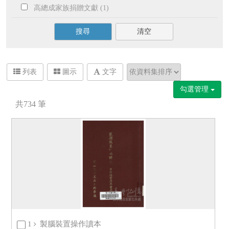
高總成家族捐贈文獻 (1)
搜尋
清空
列表
圖示
文字
勾選管理
共
734
筆
1
製腦裝置操作讀本