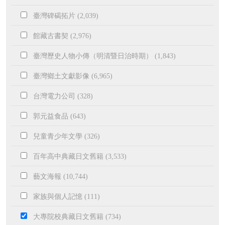
臺灣碑碣拓片 (2,039)
館藏古書契 (2,976)
臺灣歷史人物小傳（明清暨日治時期） (1,843)
臺灣鄉土文獻影像 (6,965)
台灣電力公司 (328)
郭元益食品 (643)
兒童青少年文學 (326)
百年高中典藏日文舊籍 (3,533)
藝文海報 (10,744)
家族與個人記憶 (111)
大專院校典藏日文舊籍 (734)