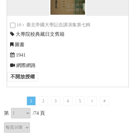
10
臺北帝國大學記念講演集第七輯
大專院校典藏日文舊籍
圖書
1941
網際網路
不開放授權
1
2
3
4
5
第
/
74
頁