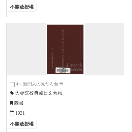
不開放授權
4
新聞人の見たろ台灣
大專院校典藏日文舊籍
圖書
1931
不開放授權