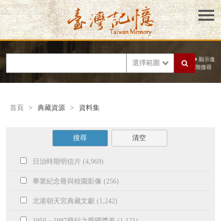
顯示進
選擇範圍
階搜尋
首頁
>
典藏資源
>
資料集
搜尋
清空
日治時期明信片 (4,969)
畢業紀念冊與校園影像 (256)
北港朝天宮典藏文獻 (1,242)
1950－1987發行之愛國獎券 (1,171)