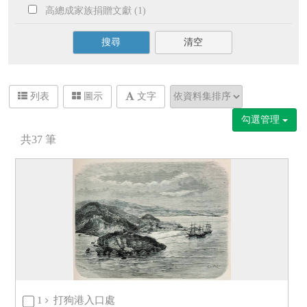
高總成家族捐贈文獻 (1)
搜尋
清空
列表
圖示
文字
勾選管理
共
37
筆
1
打狗港入口處