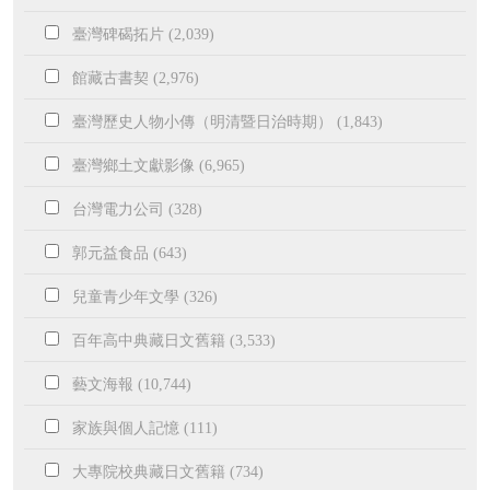
臺灣碑碣拓片 (2,039)
館藏古書契 (2,976)
臺灣歷史人物小傳（明清暨日治時期） (1,843)
臺灣鄉土文獻影像 (6,965)
台灣電力公司 (328)
郭元益食品 (643)
兒童青少年文學 (326)
百年高中典藏日文舊籍 (3,533)
藝文海報 (10,744)
家族與個人記憶 (111)
大專院校典藏日文舊籍 (734)