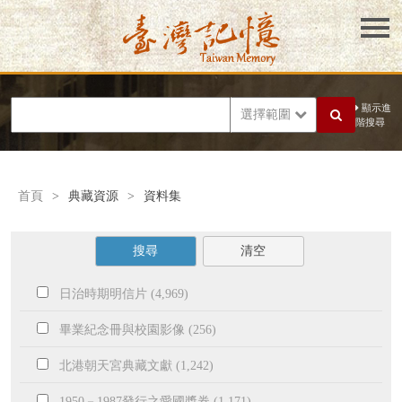
顯示進
選擇範圍
階搜尋
首頁
>
典藏資源
>
資料集
搜尋
清空
日治時期明信片 (4,969)
畢業紀念冊與校園影像 (256)
北港朝天宮典藏文獻 (1,242)
1950－1987發行之愛國獎券 (1,171)