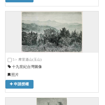
5
摩里遜山(玉山)
十九世紀台灣圖像
照片
申請授權