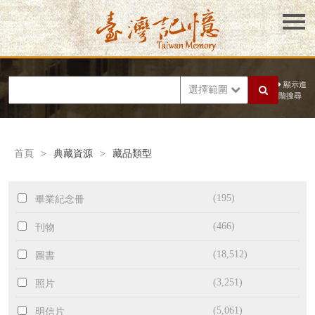
顯示進
選擇範圍
階搜尋
首頁
>
典藏資源
>
藏品類型
(195)
畢業紀念冊
(466)
刊物
(18,512)
圖書
(3,251)
照片
(5,061)
明信片