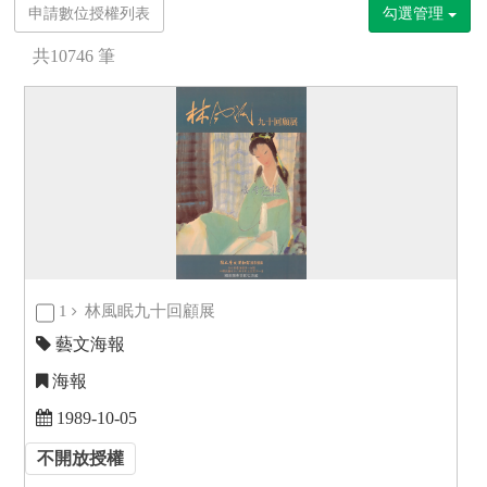
申請數位授權列表
勾選管理
共
10746
筆
1
林風眠九十回顧展
藝文海報
海報
1989-10-05
不開放授權