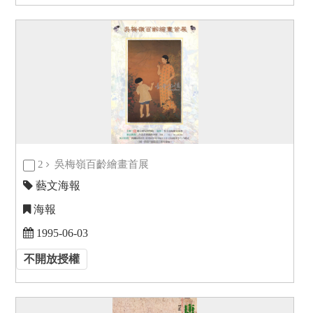
2
吳梅嶺百齡繪畫首展
藝文海報
海報
1995-06-03
不開放授權