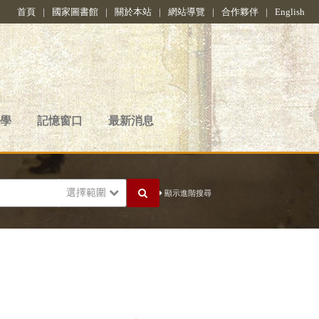
首頁
|
國家圖書館
|
關於本站
|
網站導覽
|
合作夥伴
|
English
學
記憶窗口
最新消息
選擇範圍
顯示進階搜尋