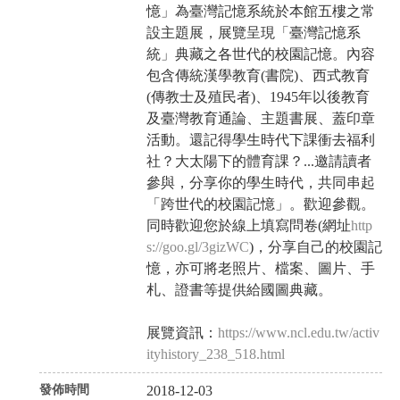
憶」為臺灣記憶系統於本館五樓之常
設主題展，展覽呈現「臺灣記憶系
統」典藏之各世代的校園記憶。內容
包含傳統漢學教育(書院)、西式教育
(傳教士及殖民者)、1945年以後教育
及臺灣教育通論、主題書展、蓋印章
活動。還記得學生時代下課衝去福利
社？大太陽下的體育課？...邀請讀者
參與，分享你的學生時代，共同串起
「跨世代的校園記憶」。歡迎參觀。
同時歡迎您於線上填寫問卷(網址
http
s://goo.gl/3gizWC
)，分享自己的校園記
憶，亦可將老照片、檔案、圖片、手
札、證書等提供給國圖典藏。
展覽資訊：
https://www.ncl.edu.tw/activ
ityhistory_238_518.html
發佈時間
2018-12-03