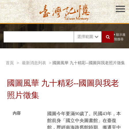
顯示進
選擇範圍
階搜尋
首頁
>
最新消息列表
> 國圖風華 九十精彩--國圖與我老照片徵集
國圖風華 九十精彩--國圖與我老
照片徵集
內容
國圖今年要滿90歲了。民國43年，本
館前身「國立中央圖書館」在臺復
館，歷經南海路舊館時期、搬遷至中