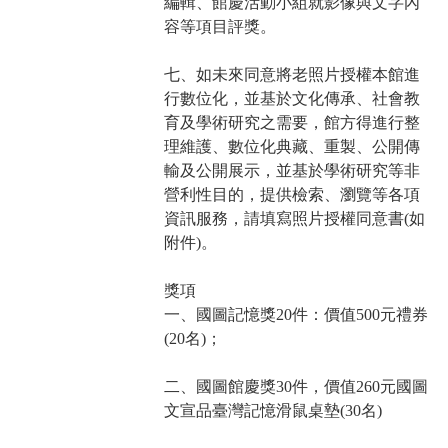
編輯、館慶活動小組就影像與文字內
容等項目評獎。
七、如未來同意將老照片授權本館進
行數位化，並基於文化傳承、社會教
育及學術研究之需要，館方得進行整
理維護、數位化典藏、重製、公開傳
輸及公開展示，並基於學術研究等非
營利性目的，提供檢索、瀏覽等各項
資訊服務，請填寫照片授權同意書(如
附件)。
獎項
一、國圖記憶獎20件：價值500元禮券
(20名)；
二、國圖館慶獎30件，價值260元國圖
文宣品臺灣記憶滑鼠桌墊(30名)