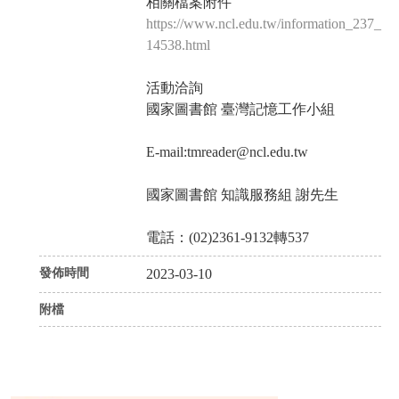
相關檔案附件
https://www.ncl.edu.tw/information_237_
14538.html
活動洽詢
國家圖書館 臺灣記憶工作小組
E-mail:tmreader@ncl.edu.tw
國家圖書館 知識服務組 謝先生
電話：(02)2361-9132轉537
發佈時間
2023-03-10
附檔
P
N