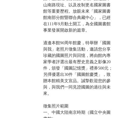
山南路現址、以及改制更名國家圖書
館等重要歷程。放眼未來「國家圖書
館南部分館暨聯合典藏中心」，已經
在111年9月動土開工，為全國圖書館
事業發展開啟新的篇章。
適逢本館90周年館慶，特舉辦「國圖
與我」老照片徵集活動，邀請您分享
珍藏的國圖照片與回憶，將由館內專
家學者評選出最有歷史意義之影像20
件，頒發「國圖記憶獎」禮券500元；
另擇優選出30件「國圖館慶獎」，致
贈本館精美文宣品。誠摯歡迎您的參
與，與我們一同見證國圖的過往與未
來。
徵集照片範圍
一、中國大陸南京時期（國立中央圖