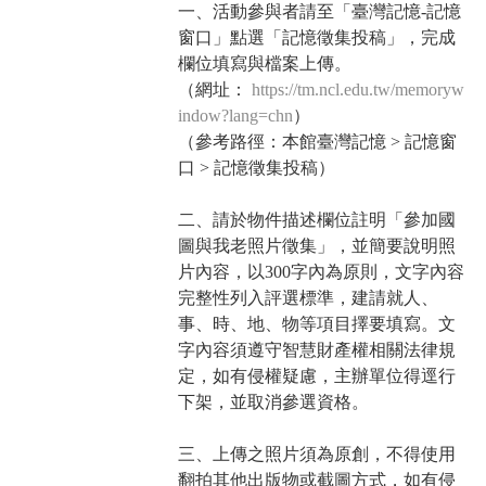
一、活動參與者請至「臺灣記憶-記憶
窗口」點選「記憶徵集投稿」，完成
欄位填寫與檔案上傳。
（網址：
https://tm.ncl.edu.tw/memoryw
indow?lang=chn
）
（參考路徑：本館臺灣記憶 > 記憶窗
口 > 記憶徵集投稿）
二、請於物件描述欄位註明「參加國
圖與我老照片徵集」，並簡要說明照
片內容，以300字內為原則，文字內容
完整性列入評選標準，建請就人、
事、時、地、物等項目擇要填寫。文
字內容須遵守智慧財產權相關法律規
定，如有侵權疑慮，主辦單位得逕行
下架，並取消參選資格。
三、上傳之照片須為原創，不得使用
翻拍其他出版物或截圖方式，如有侵