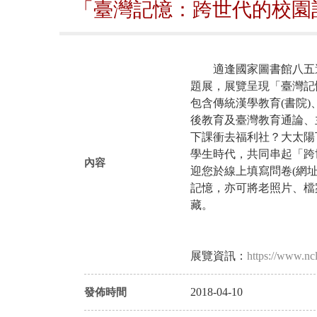
「臺灣記憶：跨世代的校園
適逢國家圖書館八五週
題展，展覽呈現「臺灣記
包含傳統漢學教育(書院)、
後教育及臺灣教育通論、
下課衝去福利社？大太陽下
學生時代，共同串起「跨
內容
迎您於線上填寫問卷(網
記憶，亦可將老照片、檔
藏。
展覽資訊：
https://www.ncl
2018-04-10
發佈時間