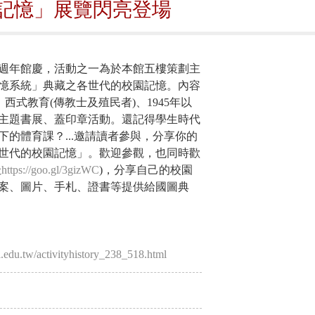
記憶」展覽閃亮登場
年館慶，活動之一為於本館五樓策劃主
憶系統」典藏之各世代的校園記憶。內容
西式教育(傳教士及殖民者)、1945年以
主題書展、蓋印章活動。還記得學生時代
的體育課？...邀請讀者參與，分享你的
世代的校園記憶」。歡迎參觀，也同時歡
址
https://goo.gl/3gizWC
)，分享自己的校園
案、圖片、手札、證書等提供給國圖典
.edu.tw/activityhistory_238_518.html