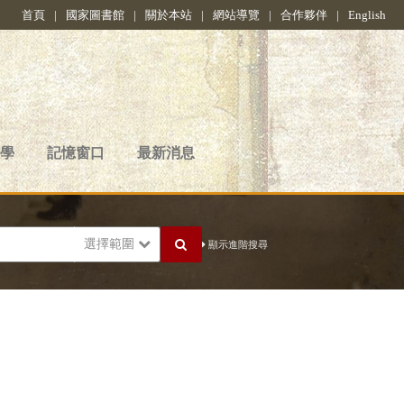
首頁
|
國家圖書館
|
關於本站
|
網站導覽
|
合作夥伴
|
English
學
記憶窗口
最新消息
選擇範圍
顯示進階搜尋