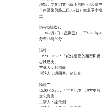
地點：文化部文化資產園區（402臺中
市南區復興路三段362號）衡道堂小禮
堂
議程(5場次)：
111年9月2日（星期五），下午13時20
分至16時30分
論壇一
13:20~14:50：「紀錄遺產的類型與反
思性歷史」
主講人：郭揚義
與談人：謝國興、翁佳音
論壇二
15:00~16:30：「世界記憶、地方史與
文化資產」
主講人：謝仕淵