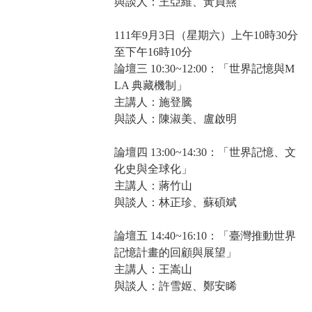
與談人：王亞維、黃貞燕
111年9月3日（星期六）上午10時30分
至下午16時10分
論壇三 10:30~12:00：「世界記憶與M
LA 典藏機制」
主講人：施登騰
與談人：陳淑美、盧啟明
論壇四 13:00~14:30：「世界記憶、文
化史與全球化」
主講人：蔣竹山
與談人：林正珍、蘇碩斌
論壇五 14:40~16:10：「臺灣推動世界
記憶計畫的回顧與展望」
主講人：王嵩山
與談人：許雪姬、鄭安睎