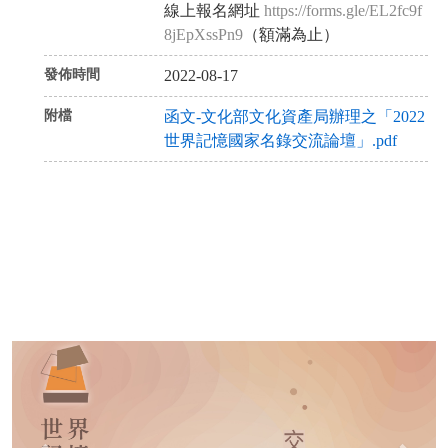
線上報名網址
https://forms.gle/EL2fc9f
8jEpXssPn9
（額滿為止）
發佈時間
2022-08-17
附檔
函文-文化部文化資產局辦理之「2022
世界記憶國家名錄交流論壇」.pdf
P
N
r
e
e
x
v
t
i
o
u
s