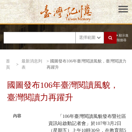
顯示進
選擇範圍
階搜尋
首
最新消息列
> 國圖發布106年臺灣閱讀風貌，臺灣閱讀力
>
頁
表
再躍升
國圖發布106年臺灣閱讀風貌，
臺灣閱讀力再躍升
內容
「106年臺灣閱讀風貌發布暨社區
資訊站啟動記者會」於107年3月2日
（星期五）上午10時30分，在教育部5