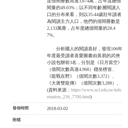
度借閱冊數高達3,674萬，占年度總借
閱量的49.03%；以不同年齡層閱讀人
口的分布來看，則以35-44歲壯年讀者
為閱讀主力人口，他們的借閱冊數是
2,133萬冊，占年度總借閱量的28.4
7%。
分析國人的閱讀喜好，發現106年
年度最受讀者喜愛圖書由黃易的武俠
小說包辦前3名，分別是《日月當空》
（借閱次數高達4,968）穩坐榜首、
《龍戰在野》（借閱次數3,372）、
《大唐雙龍傳》（借閱次數3,288）。
(資料來源：
https://www.ncl.edu.tw/info
rmation_236_7700.html
)
發佈時間
2018-03-02
附檔