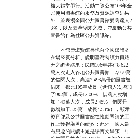
樓大禮堂舉行。活動中除公布106年全
民使用圖書館的服務及資源調查結果
外，並表揚全國公共圖書館愛閱達人2
3名，以及臺灣愛閱之城，並啟動公共
圖書館作為社區公共資訊站。
本館曾淑賢館長也向全國媒體及
在場來賓分析、說明臺灣閱讀力再躍
升之調查結果；民國106年共有8,622
萬人次走入各地公共圖書館，2,050萬
的借閱人次，高達7,493萬冊的圖書被
借閱，都比105年成長（進館人次增加
了992萬，成長13.00%；借閱人次增
加了49萬人次，成長2.45%；借閱冊
數增加了325萬，成長4.53%），顯示
教育部及公共圖書館在推動閱讀的工
作上獲得顯著的績效；此外，國人最
有興趣的閱讀主題是語言文學類，年