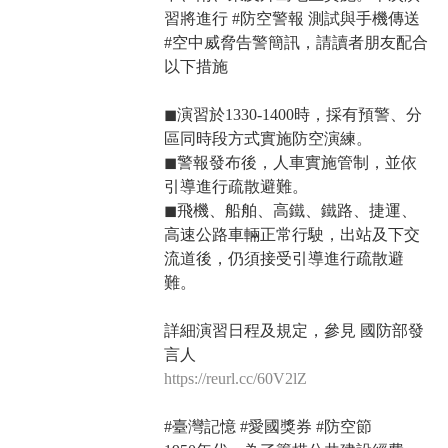
習將進行 #防空警報 測試與手機傳送
#空中威脅告警簡訊，請讀者朋友配合
以下措施
◼演習於1330-1400時，採有預警、分
區同時段方式實施防空演練。
◼警報發布後，人車實施管制，並依
引導進行疏散避難。
◼飛機、船舶、高鐵、鐵路、捷運、
高速公路車輛正常行駛，出站及下交
流道後，仍須接受引導進行疏散避
難。
詳細演習日程及規定，參見 國防部發
言人
https://reurl.cc/60V2lZ
#臺灣記憶 #愛國獎券 #防空節