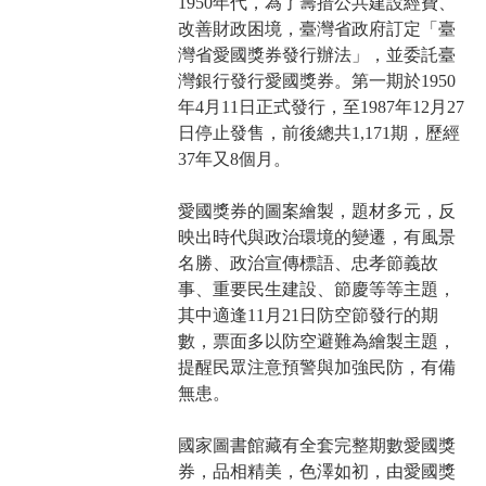
1950年代，為了籌措公共建設經費、
改善財政困境，臺灣省政府訂定「臺
灣省愛國獎券發行辦法」，並委託臺
灣銀行發行愛國獎券。第一期於1950
年4月11日正式發行，至1987年12月27
日停止發售，前後總共1,171期，歷經
37年又8個月。
愛國獎券的圖案繪製，題材多元，反
映出時代與政治環境的變遷，有風景
名勝、政治宣傳標語、忠孝節義故
事、重要民生建設、節慶等等主題，
其中適逢11月21日防空節發行的期
數，票面多以防空避難為繪製主題，
提醒民眾注意預警與加強民防，有備
無患。
國家圖書館藏有全套完整期數愛國獎
券，品相精美，色澤如初，由愛國獎