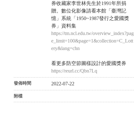
券收藏家李世林先生於1991年所捐
贈。數位化影像請看本館「臺灣記
憶」系統「1950~1987發行之愛國獎
券」資料集
https://tm.ncl.edu.tw/overview_index?pag
e_limit=100&page=1&collection=C_Lott
ery&lang=chn
看更多防空節圖樣設計的愛國獎券
https://reurl.cc/Qbn7Lq
發佈時間
2022-07-22
附檔
P
N
r
e
e
x