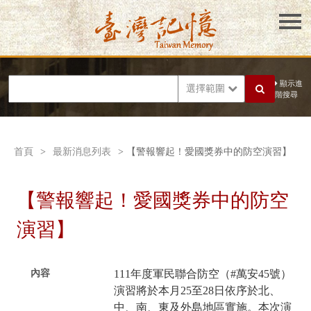
顯示進
選擇範圍
階搜尋
首頁
>
最新消息列表
> 【警報響起！愛國獎券中的防空演習】
【警報響起！愛國獎券中的防空
演習】
內容
111年度軍民聯合防空（#萬安45號）
演習將於本月25至28日依序於北、
中、南、東及外島地區實施。本次演