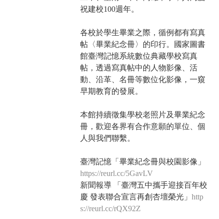
祝建校100週年。
各校於學生畢業之際，循例都有寫真
帖〈畢業紀念冊〉的印行。國家圖書
館臺灣記憶系統數位典藏學校寫真
帖，透過寫真帖中的人物影像、活
動、沿革、名冊等數位化影像，一窺
早期教育的發展。
本館持續徵集學校老照片及畢業紀念
冊，歡迎各界有合作意願的單位、個
人與我們聯繫。
臺灣記憶「畢業紀念冊與校園影像」
https://reurl.cc/5GavLV
新聞報導 「臺灣五中攜手迎接百年校
慶 發表聯合宣言再創杏壇榮光」
http
s://reurl.cc/rQX92Z