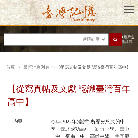
顯示進
選擇範圍
階搜尋
首頁
>
最新消息列表
> 【從寫真帖及文獻 認識臺灣百年高中】
【從寫真帖及文獻 認識臺灣百年
高中】
內容
今年(2022年)臺灣5所歷史悠久的中
學，臺北成功高中、新竹中學、臺中
二中、臺南一中、高雄中學，共同慶