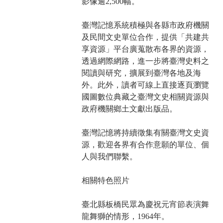
影像逾2,500幅。
臺灣記憶系統積極與各縣市政府機關
及民間文史單位合作，提供「共建共
享資源」平台廣蒐散布各界的資源，
透過網際網路，進一步將臺灣史料之
閱讀與研究，擴展到臺灣各地及海
外。此外，讀者可線上直接逐頁瀏覽
國圖數位典藏之臺灣文史相關資源與
政府機關鄉土文獻出版品。
臺灣記憶將持續徵集有關臺灣文史資
源，歡迎各界有合作意願的單位、個
人與我們聯繫。
相關特色照片
臺北縣板橋民眾為慶祝元宵節表演舞
龍舞獅的情形，1964年。