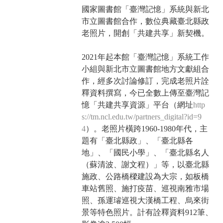
國家圖書館「臺灣記憶」系統與新北
市立圖書館合作，數位典藏臺北縣政
老照片，開創「共建共享」新契機。
2021年起本館「臺灣記憶」系統工作
小組與新北市立圖書館地方文獻組合
作，經多次討論修訂，完成老照片詮
釋資料撰寫，今已全數上傳至臺灣記
憶「共建共享資源」平台（網址
http
s://tm.ncl.edu.tw/partners_digital?id=9
4
）。老照片橫跨1960-1980年代，主
題有「臺北縣政」、「臺北縣各
地」、「國民小學」、「臺北縣名人
（蘇清波、謝文程）」等，以臺北縣
施政、公路橋樑建設為大宗，如板橋
車站舊照、施打疫苗、巡視南雅市場
照、孫運璿巡視大漢橋工程、烏來街
景等特色照片。計有詮釋資料912筆、