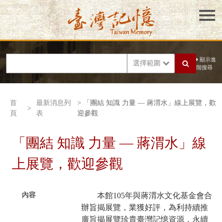
顯示進
選擇範圍
階搜尋
首
最新消息列
> 「團結 知識 力量 — 蔣渭水」線上展覽，歡
>
頁
表
迎參觀
「團結 知識 力量 — 蔣渭水」線
上展覽，歡迎參觀
內容
本館105年與蔣渭水文化基金會合
辦旨揭展覽，業獲好評，為利持續推
廣旨揭展覽珍貴臺灣記憶資源，永續