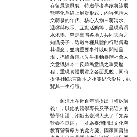
存留展覽風貌，特邀學者專家將該展
覽轉化為線上展覽形式，內容包括人
文萌發的年代、核心人物－蔣渭水、
迴響與啟示、互動活動等，呈現蔣渭
水求學、奔走臺灣各地與共同志向之
知識份子，透過各種具體的行動傳遞
其理念，並將重要事件以時間軸呈
現，描繪蔣渭水先生推動臺灣社會人
文意識與本土反殖民意識之重要歷
程，重現實體展覽之各面風貌，同時
提供4種語言版本之相關紀念影片，觀
覽其一生行誼。
蔣渭水在近百年前提出〈臨牀講
義〉，以他的醫學專長及平易近人的
醫學術語，診斷出臺灣人患了「知識
營養不良症」，並為臺灣開出文化與
教育營養療方的處方箋。國家圖書館