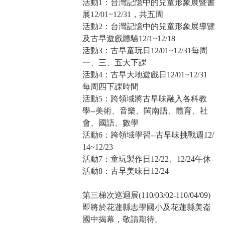
活動1：台灣記憶中的兒童形象展暨書
展12/01~12/31，共五周
活動2：台灣記憶中的兒童形象展導覽
及古早遊戲體驗12/1~12/18
活動3：古早童玩日12/01~12/31每周
一、三、五大下課
活動4：古早大地遊戲日12/01~12/31
每周四下課時間
活動5：跨領域將古早味融入各科教
學--美術、音樂、閩南語、體育、社
會、國語、數學
活動6：跨領域學習--古早味挑戰週12/
14~12/23
活動7：童玩製作日12/22、12/24午休
活動8：古早美味日12/24
第三梯次巡迴展(110/03/02-110/04/09)
即將於花蓮縣志學國小及花蓮縣美崙
國中揭幕，敬請期待。