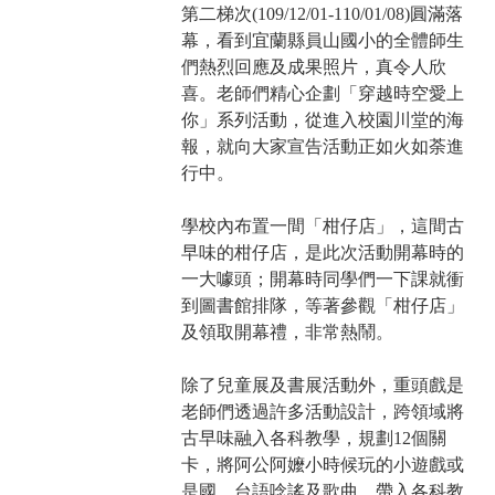
第二梯次(109/12/01-110/01/08)圓滿落
幕，看到宜蘭縣員山國小的全體師生
們熱烈回應及成果照片，真令人欣
喜。老師們精心企劃「穿越時空愛上
你」系列活動，從進入校園川堂的海
報，就向大家宣告活動正如火如荼進
行中。
學校內布置一間「柑仔店」，這間古
早味的柑仔店，是此次活動開幕時的
一大噱頭；開幕時同學們一下課就衝
到圖書館排隊，等著參觀「柑仔店」
及領取開幕禮，非常熱鬧。
除了兒童展及書展活動外，重頭戲是
老師們透過許多活動設計，跨領域將
古早味融入各科教學，規劃12個關
卡，將阿公阿嬤小時候玩的小遊戲或
是國、台語唸謠及歌曲，帶入各科教