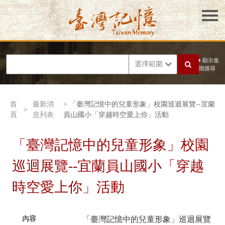
顯示進
選擇範圍
階搜尋
首
最新消
> 「臺灣記憶中的兒童形象」校園巡迴展覽--宜蘭
>
頁
息列表
員山國小「穿越時空愛上你」活動
「臺灣記憶中的兒童形象」校園
巡迴展覽--宜蘭員山國小「穿越
時空愛上你」活動
內容
「臺灣記憶中的兒童形象」巡迴展覽