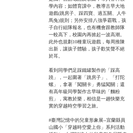
學內容；如體育課中，教導古早大地
遊戲(跳房子、踩四寶、過五關、人牛
馬兔)規則；另外安排八強爭霸戰，孩
子自行組隊報名，也有機會跟教師隊
一較高下，校園內再掀起一波高潮。
此外也規劃10種童玩遊戲，每周推陳
出新，讓孩子體驗，孩子歡笑聲不絕
於耳。
看到同學們足踩鐵罐製作的「踩高
蹺」，一起圍著「跳房子」、「打陀
螺」，拿著「闖關卡」勇猛闖關；還
有高年級同學製作古早味的「麵粉
煎」，寓教於樂，相信是一趟快樂充
實的穿越時空學習之旅。
#臺灣記憶中的兒童形象展--宜蘭縣員
山國小「穿越時空愛上你」系列活動