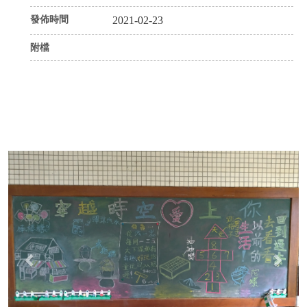
發佈時間
2021-02-23
附檔
P
N
r
e
e
x
v
t
i
o
u
s