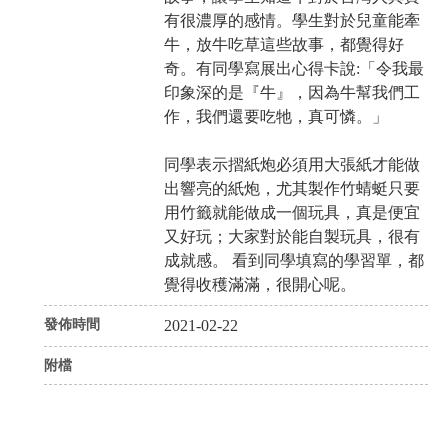
有很濃厚的感情。學生對於兒童能牽
牛，放牛吃草這些故事，都覺得好
奇。有同學寫展出心得卡說:「令我最
印象深的是『牛』，因為牛幫我們工
作，我們還要吃牠，真可憐。」
同學表示摺紙炮必須用大張紙才能做
出響亮的紙炮，尤其製作竹蜻蜓只要
用竹籤就能做成一個玩具，真是便宜
又好玩；大家對於能自製玩具，很有
成就感。 看到同學填寫的學習單，都
覺得收穫滿滿，很開心呢。
發佈時間
2021-02-22
附檔
P
N