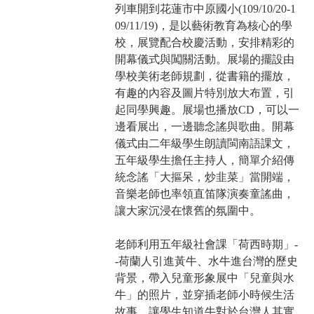
列車開到花蓮市中原國小(109/10/20-1
09/11/19)，是以藝術教育為核心的學
校，展覽配合校慶活動，安排精彩的
開幕儀式與闖關活動。展場的擺設由
學校美術老師規劃，從書籍的擺放，
有趣的內容及圖片特別放大布置，引
起同學興趣。展場也播放CD，可以一
邊看展出，一邊聽念謠與歌曲。開幕
儀式由二年級學生朗讀閩南語課文，
五年級學生擔任主持人，簡單介紹傳
統念謠「大摳呆，炒韭菜」當開端，
音樂老師也率領直笛隊演奏童謠曲，
讓大家沉浸在懷舊的氛圍中。
老師利用五年級社會課「荷西時期」-
-荷蘭人引進黃牛、水牛進台灣的歷史
背景，帶入兒童形象展中「兒童與水
牛」的照片，並穿插老師小時候生活
故事，讓學生知道牛對於台灣人其實