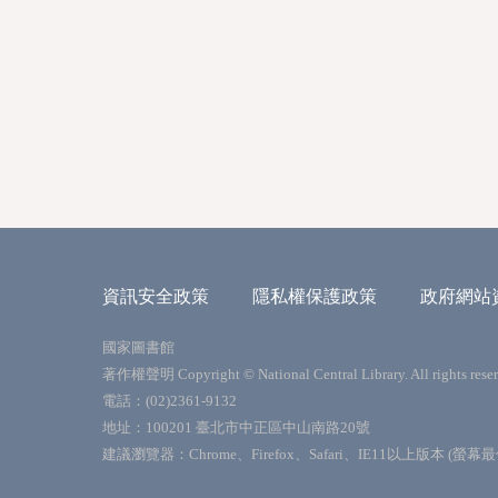
資訊安全政策
隱私權保護政策
政府網站
國家圖書館
著作權聲明 Copyright © National Central Library. All rights reser
電話：(02)2361-9132
地址：100201 臺北市中正區中山南路20號
建議瀏覽器：Chrome、Firefox、Safari、IE11以上版本 (螢幕