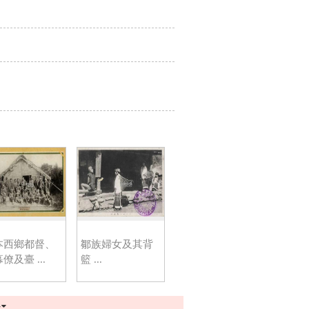
本西鄉都督、
鄒族婦女及其背
僚及臺 ...
籃 ...
多