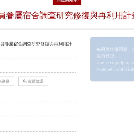
員眷屬宿舍調查研究修復與再利用計
員眷屬宿舍調查研究修復與再利用計
因著作權因素，
敬請見諒。
Due to copyright, th
National Central Lib
性建築
古蹟修護
216.73.216.50