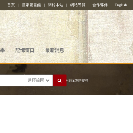
首頁
|
國家圖書館
|
關於本站
|
網站導覽
|
合作夥伴
|
English
學
記憶窗口
最新消息
選擇範圍
顯示進階搜尋