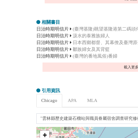
相關書目
日治時期明信片
(臺灣基隆)眺望基隆港第二碼頭
日治時期明信片
汲水的泰雅族婦人
日治時期明信片
日本西鄉都督、其幕僚及臺灣原
日治時期明信片
鄒族婦女及其背籃
日治時期明信片
(臺灣的番地風俗)番婦
載入更
引用資訊
Chicago
APA
MLA
+