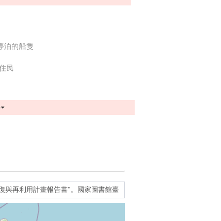
停泊的船隻
住民
多