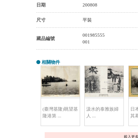
日期
200808
尺寸
平裝
001985555
藏品編號
001
相關物件
(臺灣基隆)眺望基
汲水的泰雅族婦
日
隆港第 ...
人 ...
其幕
載入更