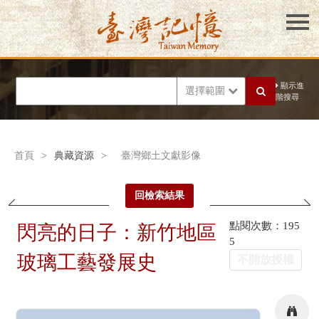
顯示進
選擇範圍
階搜尋
首頁
>
典藏資源
>
臺灣鄉土文獻影像
回檢索結果
點閱次數：195
閃亮的日子：新竹地區
5
玻璃工藝發展史
不開放授權