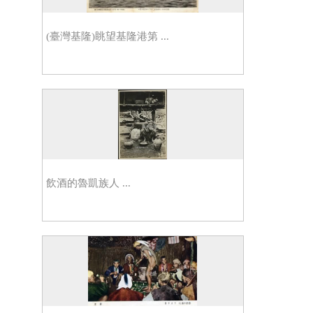
(臺灣基隆)眺望基隆港第 ...
飲酒的魯凱族人 ...