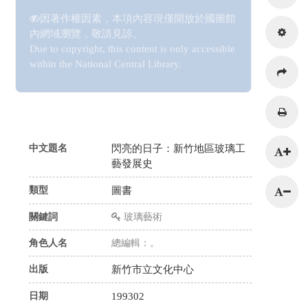
因著作權因素，本項內容現僅開放於國圖館
內網域瀏覽，敬請見諒。
Due to copyright, this content is only accessible
within the National Central Library.
216.73.216.199
中文題名
閃亮的日子：新竹地區玻璃工
藝發展史
類型
圖書
關鍵詞
玻璃藝術
角色人名
總編輯：。
出版
新竹市立文化中心
日期
199302