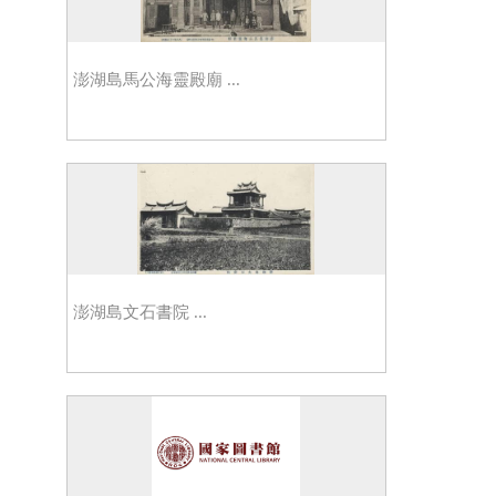
澎湖島馬公海靈殿廟 ...
澎湖島文石書院 ...