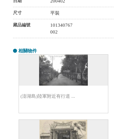
日期
200402
尺寸
平裝
藏品編號
101340767
002
相關物件
(澎湖島)陸軍附近有行道 ...