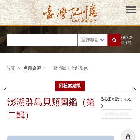
顯示進
選擇範圍
階搜尋
首頁
>
典藏資源
>
臺灣鄉土文獻影像
回檢索結果
點閱次數：465
澎湖群島貝類圖鑑（第
9
二輯）
不開放授權