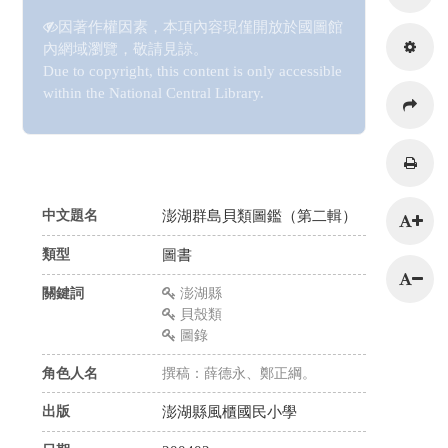
因著作權因素，本項內容現僅開放於國圖館
內網域瀏覽，敬請見諒。
Due to copyright, this content is only accessible
within the National Central Library.
216.73.217.100
中文題名
澎湖群島貝類圖鑑（第二輯）
類型
圖書
關鍵詞
澎湖縣
貝殼類
圖錄
角色人名
撰稿：薛德永、鄭正綱。
出版
澎湖縣風櫃國民小學