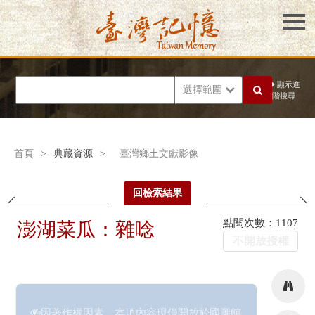
顯示進
選擇範圍
階搜尋
首頁
>
典藏資源
>
臺灣鄉土文獻影像
回檢索結果
點閱次數：1107
澎湖菜瓜：雜唸
不開放授權
因著作權因素，本項內容現僅開放於國圖館