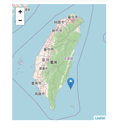
+
−
1
Leaflet