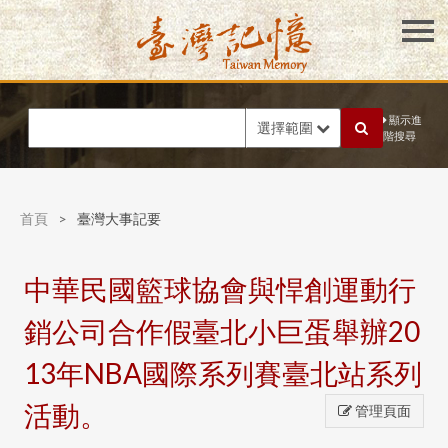
顯示進
選擇範圍
階搜尋
首頁
>
臺灣大事記要
中華民國籃球協會與悍創運動行
銷公司合作假臺北小巨蛋舉辦20
13年NBA國際系列賽臺北站系列
活動。
管理頁面