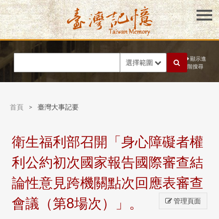
顯示進
選擇範圍
階搜尋
首頁
>
臺灣大事記要
衛生福利部召開「身心障礙者權
利公約初次國家報告國際審查結
論性意見跨機關點次回應表審查
會議（第8場次）」。
管理頁面