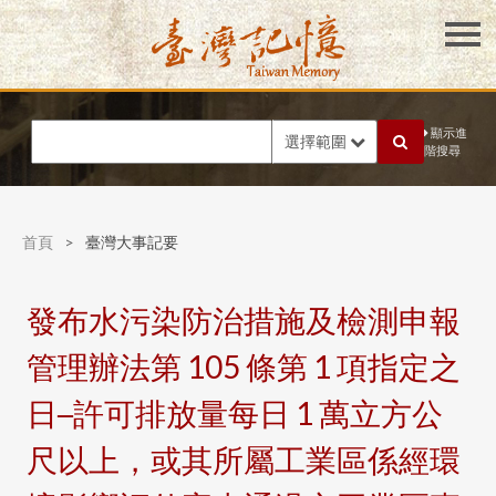
顯示進
選擇範圍
階搜尋
首頁
>
臺灣大事記要
發布水污染防治措施及檢測申報
管理辦法第 105 條第 1 項指定之
日─許可排放量每日 1 萬立方公
尺以上，或其所屬工業區係經環