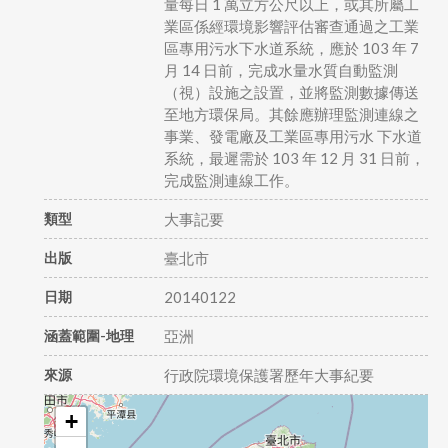
量每日 1 萬立方公尺以上，或其所屬工
業區係經環境影響評估審查通過之工業
區專用污水下水道系統，應於 103 年 7
月 14 日前，完成水量水質自動監測
（視）設施之設置，並將監測數據傳送
至地方環保局。其餘應辦理監測連線之
事業、發電廠及工業區專用污水 下水道
系統，最遲需於 103 年 12 月 31 日前，
完成監測連線工作。
類型
大事記要
出版
臺北市
日期
20140122
涵蓋範圍-地理
亞洲
來源
行政院環境保護署歷年大事紀要
+