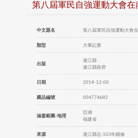
第八屆軍民自強運動大會在
中文題名
第八屆軍民自強運動大會
類型
大事記要
連江縣
出版
連江縣政府
日期
2014-12-00
藏品編號
004774682
亞洲
涵蓋範圍-地理
福建省
來源
連江縣志‧103年續修