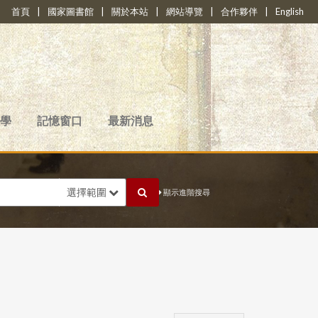
首頁
|
國家圖書館
|
關於本站
|
網站導覽
|
合作夥伴
|
English
學
記憶窗口
最新消息
選擇範圍
顯示進階搜尋