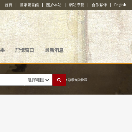
首頁
|
國家圖書館
|
關於本站
|
網站導覽
|
合作夥伴
|
English
學
記憶窗口
最新消息
選擇範圍
顯示進階搜尋