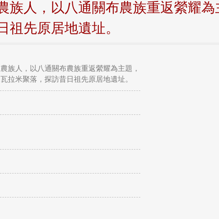
農族人，以八通關布農族重返縈耀為
日祖先原居地遺址。
布農族人，以八通關布農族重返縈耀為主題，
脈瓦拉米聚落，探訪昔日祖先原居地遺址。