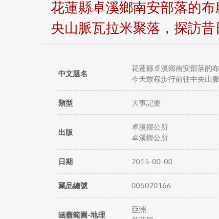
花蓮縣卓溪鄉南安部落的布
央山脈瓦拉米聚落，探訪昔
花蓮縣卓溪鄉南安部落的
中文題名
今天敢程步行前往中央山
類型
大事記要
卓溪鄉公所
出版
卓溪鄉公所
日期
2015-00-00
藏品編號
005020166
亞洲
涵蓋範圍-地理