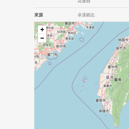
花蓮縣
來源
卓溪鄉志
+
−